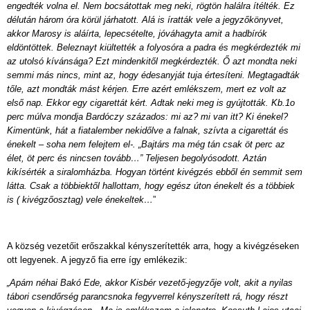
engedték volna el. Nem bocsátottak meg neki, rögtön halálra ítélték. Ez
délután három óra körül járhatott. Alá is íratták vele a jegyzőkönyvet,
akkor Marosy is aláírta, lepecsételte, jóváhagyta amit a hadbírók
eldöntöttek. Beleznayt kiültették a folyosóra a padra és megkérdezték mi
az utolsó kívánsága? Ezt mindenkitől megkérdezték. Ő azt mondta neki
semmi más nincs, mint az, hogy édesanyját tuja értesíteni. Megtagadták
tőle, azt mondták mást kérjen. Erre azért emlékszem, mert ez volt az
első nap. Ekkor egy cigarettát kért. Adtak neki meg is gyújtották. Kb.1o
perc múlva mondja Bardóczy százados: mi az? mi van itt? Ki énekel?
Kimentünk, hát a fiatalember nekidőlve a falnak, szívta a cigarettát és
énekelt – soha nem felejtem el-. „Bajtárs ma még tán csak öt perc az
élet, öt perc és nincsen tovább…” Teljesen begolyósodott. Aztán
kikísérték a siralomházba. Hogyan történt kivégzés ebből én semmit sem
látta. Csak a többiektől hallottam, hogy egész úton énekelt és a többiek
is ( kivégzőosztag) vele énekeltek…
”
A község vezetőit erőszakkal kényszerítették arra, hogy a kivégzéseken
ott legyenek. A jegyző fia erre így emlékezik:
„Apám néhai Bakó Ede, akkor Kisbér vezető-jegyzője volt, akit a nyilas
tábori csendőrség parancsnoka fegyverrel kényszerített rá, hogy részt