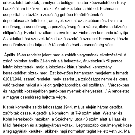
értekezletet tartottak, amelyen a belügyminiszter képviseletében Baky
László állam titkár vett részt. Az értekezleten a hírhedt Eichmann
csoporttal tisztázták a zsidóság gettóba tömörítésének és
deportálásának feltételeit, amelyek szerint az akcióban részt vesz a
rendőrség, a csendőrség, a pénzügyőrség és a városi, illetve a községi
elöljáróság. Ezeket az állami szerveket az Eichmann komandó irányítja.
A zsidótlanítási szervek között az összekötő szerepet Ferenczy László
csendőralezredes látja el. A táborok őrzését a csendőrség végzi.
Április 16-án rendelet jelent meg a zsidók vagyonának elkobzásáról. A
zsidó boltokat április 21-én zár alá helyezték, árukészletükről pontos
leltárt készítettek, majd a készletek kiárusításával keresztény
kereskedőket bíztak meg. Ezt követően hamarosan megjelent a hírhedt
6161/1944. számú rendelet, mely szerint „ a zsidóságot nemre és korra
való tekintet nélkül a kijelölt gyűjtőtáborokba kell szállítani. Városokban
és nagyobb községekben gettókban nyernek elhelyezést…” A rendeletet
a magyar csendőrség hajtotta végre.
Kisbér környéke zsidó lakosságát 1944. május elején három gettóba
zsúfolták össze. A gettók a Komáromi út 7-9 szám alatt, Weizner és
Kohn kereskedők házában; a Széchenyi utca 43 szám alatt a Haas és
Mádi fatelepen és a téglagyárban voltak. Legrosszabb körülmények közé
a téglagyáriak kerültek, akiknek napi normában téglát kellett vetniük. Ma