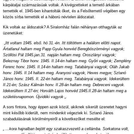
kárpátaljai származásúak voltak. A kivégzetteket a temető árkában
temették el. 1945-ben kihantolták őket, és a Felsőtemető végében egy
közös sírba temették el a háború névtelen áldozatait.
Kik voltak az áldozatok? A Siralomház falán néhányan otthagyták az
üzenetüket:
„Itt voltam 1945. első. hó 31.-én. Itt töltöttem a halálom előtti napot.
Ártatlanul haltam meg Papp Gyula honvéd Beregböszörményi vagyok;
Szöllösi Pál 1945.jan.31. napján haltam meg. Oroszlányi vagyok;
Beleznay Tibor honv. 1945. II.14-én haltam meg. Győri vagyok; Zemplény
Ferenc honv. 1945. II.14-én haltam meg. Tatabányai vagyok; Oláh Jakab
honv. 1945. II.14 haltam meg. Aranyosi vagyok, Heves megye; Sztanó
János honv. 1945. II. 22-én haltam meg. Tatabányai vagyok. Idekerültem
II.21-én; Szász Kálmán honv. II.28-án haltam meg. Debreceni vagyok.
Idekerültem II.27-én; Horváth Lajos honvéd 1945.II.28-án haltam meg a
születésnapomon. Újvidéki vagyok „.
A sors fintora, hogy éppen azok közül, akiknek sikerült üzenetet hagyni
mint később kiderült, nem mindenkit végeztek ki. Sztanó János
szabadulásának körülményeiről a következőket mesélte el:
„ …kora hajnalban bejött egy szakaszvezető a cellámba. Sorkatona volt,