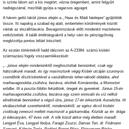
is szinte látom azt a kis megtört, vézna öregembert, amint felgyűrt
nadrágszárral, mezítláb gyúrja a ragacsos agyagot.
A három gettó lakóit június elején a „ Haas és Mádi fatelepre” gyűjtötték
össze. Itt napokig a szabad ég alatt, embertelen körülmények között
vártak az elszállításukra. Bevagonírozásuk előtt mindenkit meztelenre
vetkőztettek. A talált értéktárgyakról a helyi vám és pénzügyőrség
megbízottja pontos leltárt készített.
Az ezután történtekről hadd idézzem az A-23384. számú kisbéri
származású fogoly visszaemlékezését:
„…június elején mindenünktől megfosztottak bennünket, csak egy
hátizsákunk maradt, és így masíroztunk végig Kisbér utcáján szuronyos
csendőrök díszkíséretével a vasútállomás teher-rakodó oldalára, ahol
marhavagonokba zsúfolva, bezárva, elvittek Komáromba, a Monostori
erődbe. Itt a puszta földön feküdtünk, öregek és gyerekek. Június 15-én
marhavagonokba zsúfolva, bezárva egy szem ennivaló és víz nélkül
elindítottak bennünket a végső útra, június 17-én érkeztünk Auswitzba. Itt
elválasztottak szeretteinktől, mindenünktől, az egész dicső kisbéri
zsidóság zeneszó mellett masírozott a gázkamrába. Köztük az én drága
jó édesanyám, 47 éves volt. A nők közül akkor még életben maradt:
Lengyel Éva, Lengyel Ibolya, Faragó Zsuzsi, Darvas Teri, dr. Fridmann
Samuné, Kálmán Teréz, Radóné Beregi Róza, Fleiscmann Böske,