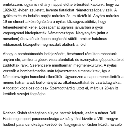
emlékszem, ugyanis néhány nappal előtte értesítést kaptunk, hogy az
1929-32. évben született, levente fiatalokat Németországba viszik. A
gyülekezés és indulás napját március 2o.-ra tűzték ki. Anyám március
19-én elment a községházára a nyilas községvezetőhöz, hogy
felmentésemet kérje. Édesapámat ugyanis januárban a győri
vagongyárral kitelepítették Németországba. Nagyanyám (mint a
mesében) útravalónak éppen pogácsát sütött, amikor hatalmas
robbanások közepette megmozdult alattunk a föld.
Ahogy a bombatámadás befejeződött, öcsémmel rémülten rohantunk
anyám elé, amikor a gépek visszafordultak és iszonyatos géppuskatüzet
zúdítottak ránk. Szerencsére mindhárman megmenekültünk. A nyilas
vezetők a bombatámadás után fejvesztetten elmenekültek, így a
Németországba hurcolást elkerültük. Ugyanezen a napon menekítették a
ménes hátramaradt lóállományát az alkalmazottakat és családtagjaikat.
A fogatolt kocsioszlop csak Szentgothárdig jutott el, március 28-án itt
kerültek szovjet fogságba.
Közben Kisbér térségében súlyos harcok folytak, ezért a német Déli
Hadseregcsoport parancsnoksága az irányítást kivette a VIII, magyar
hadtest parancsnoksága kezéből és Nagyigmánd- Kisbér között harcoló