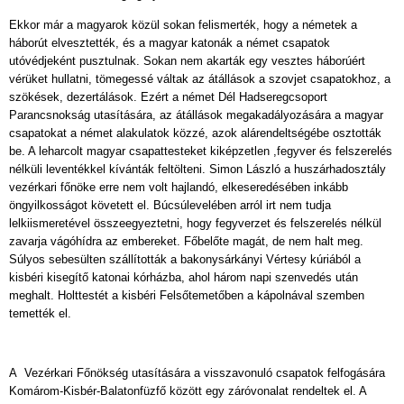
Ekkor már a magyarok közül sokan felismerték, hogy a németek a
háborút elvesztették, és a magyar katonák a német csapatok
utóvédjeként pusztulnak. Sokan nem akarták egy vesztes háborúért
vérüket hullatni, tömegessé váltak az átállások a szovjet csapatokhoz, a
szökések, dezertálások. Ezért a német Dél Hadseregcsoport
Parancsnokság utasítására, az átállások megakadályozására a magyar
csapatokat a német alakulatok közzé, azok alárendeltségébe osztották
be. A leharcolt magyar csapattesteket kiképzetlen ,fegyver és felszerelés
nélküli leventékkel kívánták feltölteni. Simon László a huszárhadosztály
vezérkari főnöke erre nem volt hajlandó, elkeseredésében inkább
öngyilkosságot követett el. Búcsúlevelében arról irt nem tudja
lelkiismeretével összeegyeztetni, hogy fegyverzet és felszerelés nélkül
zavarja vágóhídra az embereket. Főbelőte magát, de nem halt meg.
Súlyos sebesülten szállították a bakonysárkányi Vértesy kúriából a
kisbéri kisegítő katonai kórházba, ahol három napi szenvedés után
meghalt. Holttestét a kisbéri Felsőtemetőben a kápolnával szemben
temették el.
A Vezérkari Főnökség utasítására a visszavonuló csapatok felfogására
Komárom-Kisbér-Balatonfüzfő között egy záróvonalat rendeltek el. A