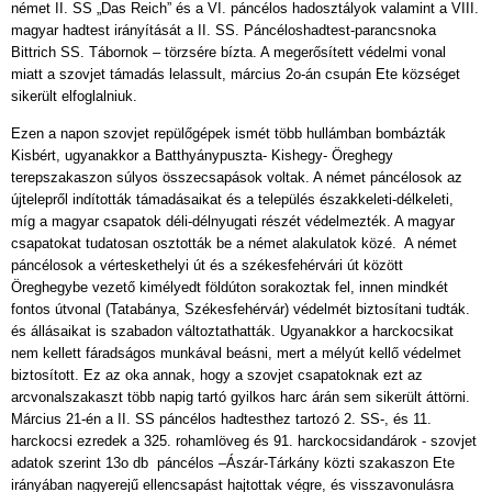
német II. SS „Das Reich” és a VI. páncélos hadosztályok valamint a VIII.
magyar hadtest irányítását a II. SS. Páncéloshadtest-parancsnoka
Bittrich SS. Tábornok – törzsére bízta. A megerősített védelmi vonal
miatt a szovjet támadás lelassult, március 2o-án csupán Ete községet
sikerült elfoglalniuk.
Ezen a napon szovjet repülőgépek ismét több hullámban bombázták
Kisbért, ugyanakkor a Batthyánypuszta- Kishegy- Öreghegy
terepszakaszon súlyos összecsapások voltak. A német páncélosok az
újtelepről indították támadásaikat és a település északkeleti-délkeleti,
míg a magyar csapatok déli-délnyugati részét védelmezték. A magyar
csapatokat tudatosan osztották be a német alakulatok közé. A német
páncélosok a vérteskethelyi út és a székesfehérvári út között
Öreghegybe vezető kimélyedt földúton sorakoztak fel, innen mindkét
fontos útvonal (Tatabánya, Székesfehérvár) védelmét biztosítani tudták.
és állásaikat is szabadon változtathatták. Ugyanakkor a harckocsikat
nem kellett fáradságos munkával beásni, mert a mélyút kellő védelmet
biztosított. Ez az oka annak, hogy a szovjet csapatoknak ezt az
arcvonalszakaszt több napig tartó gyilkos harc árán sem sikerült áttörni.
Március 21-én a II. SS páncélos hadtesthez tartozó 2. SS-, és 11.
harckocsi ezredek a 325. rohamlöveg és 91. harckocsidandárok - szovjet
adatok szerint 13o db páncélos –Ászár-Tárkány közti szakaszon Ete
irányában nagyerejű ellencsapást hajtottak végre, és visszavonulásra