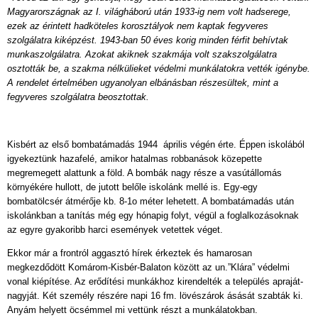
Magyarországnak az I. világháború után 1933-ig nem volt hadserege,
ezek az érintett hadköteles korosztályok nem kaptak fegyveres
szolgálatra kiképzést. 1943-ban 50 éves korig minden férfit behívtak
munkaszolgálatra. Azokat akiknek szakmája volt szakszolgálatra
osztották be, a szakma nélkülieket védelmi munkálatokra vették igénybe.
A rendelet értelmében ugyanolyan elbánásban részesültek, mint a
fegyveres szolgálatra beosztottak.
Kisbért az első bombatámadás 1944 április végén érte. Éppen iskolából
igyekeztünk hazafelé, amikor hatalmas robbanások közepette
megremegett alattunk a föld. A bombák nagy része a vasútállomás
környékére hullott, de jutott belőle iskolánk mellé is. Egy-egy
bombatölcsér átmérője kb. 8-1o méter lehetett. A bombatámadás után
iskolánkban a tanítás még egy hónapig folyt, végül a foglalkozásoknak
az egyre gyakoribb harci események vetettek véget.
Ekkor már a frontról aggasztó hírek érkeztek és hamarosan
megkezdődött Komárom-Kisbér-Balaton között az un.”Klára” védelmi
vonal kiépítése. Az erődítési munkákhoz kirendelték a település apraját-
nagyját. Két személy részére napi 16 fm. lövészárok ásását szabták ki.
Anyám helyett öcsémmel mi vettünk részt a munkálatokban.