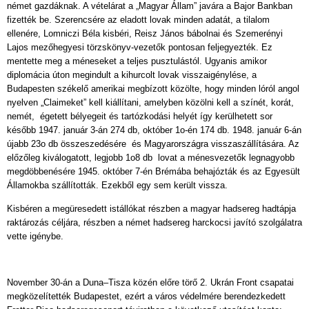
német gazdáknak. A vételárat a „Magyar Állam” javára a Bajor Bankban
fizették be. Szerencsére az eladott lovak minden adatát, a tilalom
ellenére, Lomniczi Béla kisbéri, Reisz János bábolnai és Szemerényi
Lajos mezőhegyesi törzskönyv-vezetők pontosan feljegyezték. Ez
mentette meg a méneseket a teljes pusztulástól. Ugyanis amikor
diplomácia úton megindult a kihurcolt lovak visszaigénylése, a
Budapesten székelő amerikai megbízott közölte, hogy minden lóról angol
nyelven „Claimeket” kell kiállítani, amelyben közölni kell a színét, korát,
nemét, égetett bélyegeit és tartózkodási helyét így kerülhetett sor
később 1947. január 3-án 274 db, október 1o-én 174 db. 1948. január 6-án
újabb 23o db összeszedésére és Magyarországra visszaszállítására. Az
előzőleg kiválogatott, legjobb 1o8 db lovat a ménesvezetők legnagyobb
megdöbbenésére 1945. október 7-én Brémába behajózták és az Egyesült
Államokba szállították. Ezekből egy sem került vissza.
Kisbéren a megüresedett istállókat részben a magyar hadsereg hadtápja
raktározás céljára, részben a német hadsereg harckocsi javító szolgálatra
vette igénybe.
November 30-án a Duna–Tisza közén előre törő 2. Ukrán Front csapatai
megközelítették Budapestet, ezért a város védelmére berendezkedett