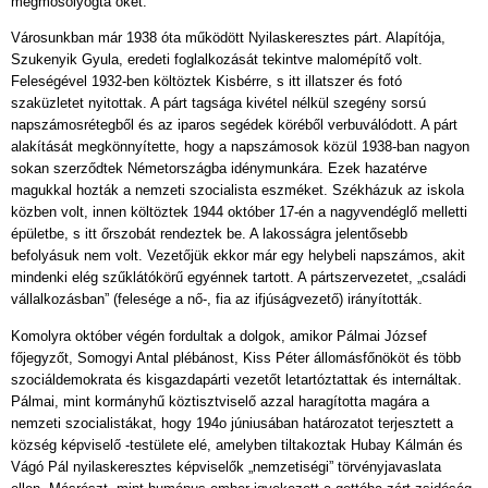
megmosolyogta őket.
Városunkban már 1938 óta működött Nyilaskeresztes párt. Alapítója,
Szukenyik Gyula, eredeti foglalkozását tekintve malomépítő volt.
Feleségével 1932-ben költöztek Kisbérre, s itt illatszer és fotó
szaküzletet nyitottak. A párt tagsága kivétel nélkül szegény sorsú
napszámosrétegből és az iparos segédek köréből verbuválódott. A párt
alakítását megkönnyítette, hogy a napszámosok közül 1938-ban nagyon
sokan szerződtek Németországba idénymunkára. Ezek hazatérve
magukkal hozták a nemzeti szocialista eszméket. Székházuk az iskola
közben volt, innen költöztek 1944 október 17-én a nagyvendéglő melletti
épületbe, s itt őrszobát rendeztek be. A lakosságra jelentősebb
befolyásuk nem volt. Vezetőjük ekkor már egy helybeli napszámos, akit
mindenki elég szűklátókörű egyénnek tartott. A pártszervezetet, „családi
vállalkozásban” (felesége a nő-, fia az ifjúságvezető) irányították.
Komolyra október végén fordultak a dolgok, amikor Pálmai József
főjegyzőt, Somogyi Antal plébánost, Kiss Péter állomásfőnököt és több
szociáldemokrata és kisgazdapárti vezetőt letartóztattak és internáltak.
Pálmai, mint kormányhű köztisztviselő azzal haragította magára a
nemzeti szocialistákat, hogy 194o júniusában határozatot terjesztett a
község képviselő -testülete elé, amelyben tiltakoztak Hubay Kálmán és
Vágó Pál nyilaskeresztes képviselők „nemzetiségi” törvényjavaslata