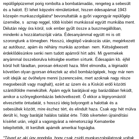
repülőgépüzemet porig rombolta a bombatámadás, rengeteg a sebesült
és a halott. El lehet képzelni rémületünket, hiszen édesapámat 1943
közepén munkaszolgálatra* bevonultatták a győri vagongyár repülőgép
üzemébe, s aznap reggel, több kisbéri munkással együtt munkába ment.
Délután négy óra körül, sok ember gyűlt össze a buszmegállóban,
mindenki a hozzátartozóját várta. Édesanyámmal együtt mi is ott
szorongtunk a tömegben. Hosszú, idegtépő várakozás után, megérkezett
az autóbusz, apám és néhány munkás azonban nem. Kétségbeesett
érdeklődésünkre senki nem tudott apámról hírt adni. Mi gyermekek
anyámmal összeborulva kétségbe esetten sírtunk. Édesapám kb. éjfél
körül holt fáradtan, porosan érkezett haza. Mint elmondta, a légiriadót
követően olyan gyorsan érkeztek az első bombázógépek, hogy már nem
volt idejük az óvóhelyre menni (szerencsére, mert azoknak nagy része
megsebesült vagy maghalt), ezért az üzem és a Kiskúti erdő közötti
szántóföldre menekültek. Apám egyik barátjával egy barázdában feküdt,
amikor a szőnyegbombázás bekövetkezett. Ő ekkor a légnyomástól
elvesztette öntudatát, s hosszú ideig bolyongott a halottak és a
sebesültek között, mire észhez tért, és elindult haza. Csak egy hét múlva
derült ki, hogy barátját halálos találat érte. Több sikertelen újraindítási
kísérlet urán, végül a vagongyárat a németországi Kematenbe
telepítették, itt kerültek apámék amerikai fogságba.
*
Téved az aki úgy gondolja, hogy csak zsidó munkaszolgálatosok voltak.