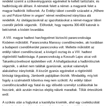
rendelet szerint a szökevénygyanús egyéneket le kellett tartóztatni, és
hadbíróság elé állítani. A németek felett a német- a magyarok felet a
magyar hadbírók ítélkeztek. Az Erdélyi tábori csendőr századot a „Hőhere
ss und Polizei-führer in ungarn” német rendőrezred irányítása alá
rendelték. Az útelágazásoknál az igazoltatásokat a német-magyar tábori
csendőr járőrök végezték. Előfordult, hogy naponta 300-400 katonát is
bekísértek a kisbéri lovardába.
A VIII. magyar hadtest harcfegyelmet biztosító parancsnoksága
Kisbéren működött. Parancsnoka Marossy csendőrezredes, aki korábban
a budapesti csendőrkerület parancsnoka volt. Mellette működött az
erdélyi tábori csendőrszázad, a kivégző osztag és a VIII. hadtest
rögtönítélő hadbírósága. A parancsnokság a Kossuth Lajos utcai volt
Takarékszövetkezet épületében volt. A kihallgatásokat a hadbírótisztek
végezték, s akiket nem találtak gyanúsnak, azokat valamelyik
alakulathoz irányították. A kiszűrt gyanús egyéneket a rögtönítélő
bírósági tárgyalásig, Jámborék pajtájában őrizték. Mindaddig, míg két
fogoly a szalmatetőt kibontva meg nem szökött. Az erdélyi tábori
csendőrszázadból egy fiatal és egy idősebb személyt szállásoltak be
hozzánk, akik azután március elejéig nálunk maradtak. Tőlük értesültünk
erről.
A szökés után a foglyokat a kastélyba kísérték, ahol egy cselédszobát