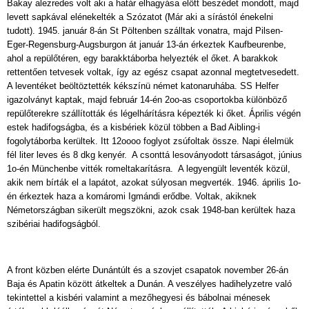
Bakay alezredes volt aki a határ elhagyása előtt beszédet mondott, majd
levett sapkával elénekelték a Szózatot (Már aki a sírástól énekelni
tudott). 1945. január 8-án St Pöltenben szálltak vonatra, majd Pilsen-
Eger-Regensburg-Augsburgon át január 13-án érkeztek Kaufbeurenbe,
ahol a repülőtéren, egy barakktáborba helyezték el őket. A barakkok
rettentően tetvesek voltak, így az egész csapat azonnal megtetvesedett.
A leventéket beöltöztették kékszínü német katonaruhába. SS Helfer
igazolványt kaptak, majd február 14-én 2oo-as csoportokba különböző
repülőterekre szállították és légelhárításra képezték ki őket. Április végén
estek hadifogságba, és a kisbériek közül többen a Bad Aibling-i
fogolytáborba kerültek. Itt 12oooo foglyot zsúfoltak össze. Napi élelmük
fél liter leves és 8 dkg kenyér. A csonttá lesoványodott társaságot, június
1o-én Münchenbe vitték romeltakarításra. A legyengült leventék közül,
akik nem bírták el a lapátot, azokat súlyosan megverték. 1946. április 1o-
én érkeztek haza a komáromi Igmándi erődbe. Voltak, akiknek
Németországban sikerült megszökni, azok csak 1948-ban kerültek haza
szibériai hadifogságból.
A front közben elérte Dunántúlt és a szovjet csapatok november 26-án
Baja és Apatin között átkeltek a Dunán. A veszélyes hadihelyzetre való
tekintettel a kisbéri valamint a mezőhegyesi és bábolnai ménesek