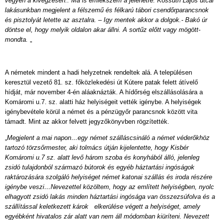
vegyen a kivégzésen.. Ma is emlékszem a jelenetre. Kossuth Lajos utcai
lakásunkban megjelent a félszemű és félkarú tábori csendőrparancsnok
és pisztolyát letette az asztalra. – Igy mentek akkor a dolgok.- Bakó úr
döntse el, hogy melyik oldalon akar állni. A sortűz előtt vagy mögött-
mondta.
„
A németek mindent a hadi helyzetnek rendeltek alá. A településen
keresztül vezető 81. sz. főközlekedési út Kútere patak felett átívelő
hídját, már november 4-én aláaknázták. A hídőrség elszállásolására a
Komáromi u.7. sz. alatti ház helyiségeit vették igénybe. A helyiségek
igénybevétele körül a német és a pénzügyőr parancsnok között vita
támadt. Mint az akkor felvett jegyzőkönyvben rögzítették.
„
Megjelent a mai napon…egy német szálláscsináló a német véderőkhöz
tartozó törzsőrmester, aki tolmács útján kijelentette, hogy Kisbér
Komáromi u.7 sz. alatt levő három szoba és konyhából álló, jelenleg
zsidó tulajdonból származó bútorok és egyéb háztartási ingóságok
raktározására szolgáló helyiséget német katonai szállás és iroda részére
igénybe veszi…Nevezettel közöltem, hogy az említett helyiségben, nyolc
elhagyott zsidó lakás minden háztartási ingósága van összezsúfolva és a
szállítással keletkezett károk
elkerülése végett a helyiséget, amely
egyébként hivatalos zár alatt van nem áll módomban kiüríteni. Nevezett