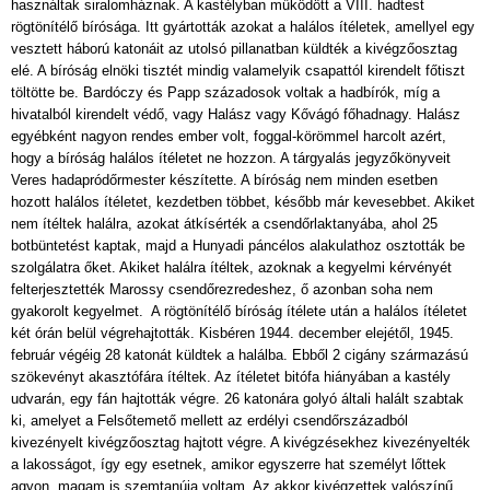
használtak siralomháznak. A kastélyban működött a VIII. hadtest
rögtönítélő bírósága. Itt gyártották azokat a halálos ítéletek, amellyel egy
vesztett háború katonáit az utolsó pillanatban küldték a kivégzőosztag
elé. A bíróság elnöki tisztét mindig valamelyik csapattól kirendelt főtiszt
töltötte be. Bardóczy és Papp századosok voltak a hadbírók, míg a
hivatalból kirendelt védő, vagy Halász vagy Kővágó főhadnagy. Halász
egyébként nagyon rendes ember volt, foggal-körömmel harcolt azért,
hogy a bíróság halálos ítéletet ne hozzon. A tárgyalás jegyzőkönyveit
Veres hadapródőrmester készítette. A bíróság nem minden esetben
hozott halálos ítéletet, kezdetben többet, később már kevesebbet. Akiket
nem ítéltek halálra, azokat átkísérték a csendőrlaktanyába, ahol 25
botbüntetést kaptak, majd a Hunyadi páncélos alakulathoz osztották be
szolgálatra őket. Akiket halálra ítéltek, azoknak a kegyelmi kérvényét
felterjesztették Marossy csendőrezredeshez, ő azonban soha nem
gyakorolt kegyelmet. A rögtönítélő bíróság ítélete után a halálos ítéletet
két órán belül végrehajtották. Kisbéren 1944. december elejétől, 1945.
február végéig 28 katonát küldtek a halálba. Ebből 2 cigány származású
szökevényt akasztófára ítéltek. Az ítéletet bitófa hiányában a kastély
udvarán, egy fán hajtották végre. 26 katonára golyó általi halált szabtak
ki, amelyet a Felsőtemető mellett az erdélyi csendőrszázadból
kivezényelt kivégzőosztag hajtott végre. A kivégzésekhez kivezényelték
a lakosságot, így egy esetnek, amikor egyszerre hat személyt lőttek
agyon, magam is szemtanúja voltam. Az akkor kivégzettek valószínű