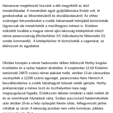
Hamarosan megérkezett hozzánk a déli megyékből az első
menekültáradat. A menekültek egyik gyűjtőállomása Kisbér volt, itt
gondoskodtak az étkeztetésükről és elszállásolásukról. Az ehhez
szükséges felszereléseket a zsidók hátramaradt holmijából biztosították.
Ugyancsak ide menekítették a mezőhegyesi ménest is. Kisbéren
működött továbbá a magyar német ajkú lakosság kitelepítését intéző
német parancsnokság (Richesführer SS Volksdeutsche Nitterstelle SS
sonder kommandó). A kitelepítéshez itt biztosították a vagonokat, az
élelmiszert és egyebeket.
Október közepén a német hadvezetés időben felkészült Horthy kiugrási
kísérletére és a nyilas hatalom átvételére. A szeptember 12-től Kisbéren
tartózkodó 24875 számú német alakulat mellé, október 13-án városunkba
vezényelték a 12299 számú egységet, parancsnoka Hans Heinrich A
beszállásoláshoz a zsidók hátrahagyott bútorait vették igénybe. Horthy
proklamációját a ménes tiszti és tiszthelyettesi kara nagy
megnyugvással fogadta. Emlékszem délután mindenki a rádió mellett ült
és az események folytatását várta. Szálasi puccsszerű hatalomátvétele
után október 16-án a helyi nyilaspárt fekete ruhás, felfegyverzett járőrei
cirkáltak az utcán. A lakosság azonban nem vette komolyan, jobbára