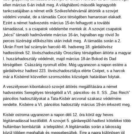
ellen március 6-án indult meg. A világháború második legnagyobb
tankcsatájában a német erők Székesfehérvárnál áttörték a szovjet
védelmi vonalat, de a támadás Cece térségében hamarosan elakadt.
Ezért a német hadvezetés március 15-én felhagyott a további
támadással, s a csapatok védelembe mentek át. A szovjet csapatok
„bécsi” támadó hadművelete március 16-án, hajnalban egy rövid 3o
perces tüzérségi előkészítés után indult meg. A támadás során a 2.
Ukrán Front bal szárnyán harcoló 46. hadsereg 18. gárdalövész
hadtestének 52. lövészhadosztály Oroszlány térségében áttörte a magyar
l. huszárhadosztály védelmét, majd március 18-án Bokod és Dad
térségében Császárig nyomult előre. Még ugyanezen a napon estére a
gárdalövész hadtest 223. lövészhadosztálya elérte Csépet, s a harcok
már a Kisbérrel közvetlen szomszédos községek határában folytak.
A veszélyesen kibontakozó szovjet áttörés megállítására a német
hadvezetés Seregélyes térségéből a VI. páncélos- és II. SS. „Das Reich”
páncélos hadosztályokat a Tata-Kisbér arcvonal szakasz védelmére
rendelte. Kisbérre a VI. páncélos hadosztály március 19-én érkezett meg.
Kisbér ostroma ugyanezen a napon déli 12. óra körül egy heves
légitámadással kezdődött. A szovjet 5. gárdarepülő-hadtest kötelékei több
hullámban bombázták a települést. A légitámadás során a lakosság
közül többen meghaltak és megsebesültek. Erre a napra különösen jól