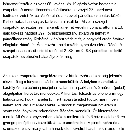
kényszerítették a szovjet 68. lövész- és 19 gárdalövész hadtestek
csapatait. A német támadás elhárítására a szovjet 23. harckocsi
hadtestet vetették be. A német és a szovjet páncélos csapatok között
Kisbér határában súlyos tankcsata alakult ki. Mivel a szovjet
csapatoknak ezután sem sikerült a német védelmi vonalat áttörni a 18.
gárdalövész hadtest 297. lövészhadosztály, átkarolva német VI.
páncélhadosztály Kisbérnél kiépített védelmét, a nagybéri erdőn áttörve,
elfoglalta Hántát és Ácsteszért, majd tovább nyomulva elérte Rédét. A
szovjet csapatok áttörését a német 2. SS- és 9. SS páncélos felderítő
csapatok bevetésével akadályozták meg.
A szovjet csapatokat megelőzte rossz hírük, ezért a lakosság jelentős
része, főleg a lányos családok elmenekültek. A helyben maradtak a
kastély és a plébánia pincéjében valamint a parkban lévő műrom (pokol)
alagútjaiban kerestek menedéket. A kiürítési felszólítás ellenére mi úgy
határoztunk, hogy maradunk, mert tapasztalatból tudtuk már milyen
nehéz sors vár a menekültekre. A harcokat megelőzően nővérem a
szomszéd lányokkal rokonokhoz Bácsára menekült. Őt biztonságba
tudtuk. Mi és a környezetben lakók a mellettünk lévő ház meglehetősen
gyenge pincéjében vészeltük át az eseményeket. A pincét apám és a
szomszéd bácsi már jóval a harcok előtt kívülről hasábfákkal erősítette