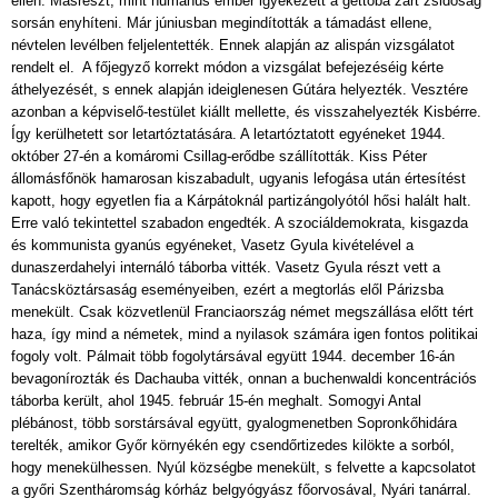
ellen. Másrészt, mint humánus ember igyekezett a gettóba zárt zsidóság
sorsán enyhíteni. Már júniusban megindították a támadást ellene,
névtelen levélben feljelentették. Ennek alapján az alispán vizsgálatot
rendelt el. A főjegyző korrekt módon a vizsgálat befejezéséig kérte
áthelyezését, s ennek alapján ideiglenesen Gútára helyezték. Vesztére
azonban a képviselő-testület kiállt mellette, és visszahelyezték Kisbérre.
Így kerülhetett sor letartóztatására. A letartóztatott egyéneket 1944.
október 27-én a komáromi Csillag-erődbe szállították. Kiss Péter
állomásfőnök hamarosan kiszabadult, ugyanis lefogása után értesítést
kapott, hogy egyetlen fia a Kárpátoknál partizángolyótól hősi halált halt.
Erre való tekintettel szabadon engedték. A szociáldemokrata, kisgazda
és kommunista gyanús egyéneket, Vasetz Gyula kivételével a
dunaszerdahelyi internáló táborba vitték. Vasetz Gyula részt vett a
Tanácsköztársaság eseményeiben, ezért a megtorlás elől Párizsba
menekült. Csak közvetlenül Franciaország német megszállása előtt tért
haza, így mind a németek, mind a nyilasok számára igen fontos politikai
fogoly volt. Pálmait több fogolytársával együtt 1944. december 16-án
bevagonírozták és Dachauba vitték, onnan a buchenwaldi koncentrációs
táborba került, ahol 1945. február 15-én meghalt. Somogyi Antal
plébánost, több sorstársával együtt, gyalogmenetben Sopronkőhidára
terelték, amikor Győr környékén egy csendőrtizedes kilökte a sorból,
hogy menekülhessen. Nyúl községbe menekült, s felvette a kapcsolatot
a győri Szentháromság kórház belgyógyász főorvosával, Nyári tanárral.