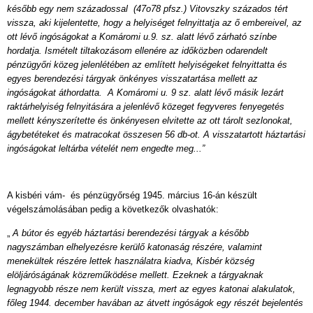
később egy nem századossal (47o78 pfsz.) Vitovszky százados tért
vissza, aki kijelentette, hogy a helyiséget felnyittatja az ő embereivel, az
ott lévő ingóságokat a Komáromi u.9. sz. alatt lévő zárható színbe
hordatja. Ismételt tiltakozásom ellenére az időközben odarendelt
pénzügyőri közeg jelenlétében az említett helyiségeket felnyittatta és
egyes berendezési tárgyak önkényes visszatartása mellett az
ingóságokat áthordatta. A Komáromi u. 9 sz. alatt lévő másik lezárt
raktárhelyiség felnyitására a jelenlévő közeget fegyveres fenyegetés
mellett kényszerítette és önkényesen elvitette az ott tárolt sezlonokat,
ágybetéteket és matracokat összesen 56 db-ot. A visszatartott háztartási
ingóságokat leltárba vételét nem engedte meg...”
A kisbéri vám- és pénzügyőrség 1945. március 16-án készült
végelszámolásában pedig a következők olvashatók:
„
A bútor és egyéb háztartási berendezési tárgyak a később
nagyszámban elhelyezésre kerülő katonaság részére, valamint
menekültek részére lettek használatra kiadva, Kisbér község
elöljáróságának közreműködése mellett. Ezeknek a tárgyaknak
legnagyobb része nem került vissza, mert az egyes katonai alakulatok,
főleg 1944. december havában az átvett ingóságok egy részét bejelentés