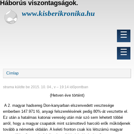
Háborús viszontagságok.
U
g
www.kisberikronika.hu
r
á
s
Fő
☰
a
navigáció
t
a
Felhasználói
☰
r
fiók
t
menüje
a
l
Morzsa
Címlap
o
m
r
strama
küldte be
2015. 10. 04., v – 19:14
időpontban
a
(Hetven éve történt)
A 2. magyar hadsereg Don-kanyarban elszenvedett vesztesége
emberben 147.971 fő, anyagi felszerelésének pedig 80%-át vesztette el.
Ez után a hatalmas katonai vereség után már szó sem lehetett többé
arról, hogy a magyar csapatok mint számottevő harcoló erők működjenek
tovább a németek oldalán. A keleti fronton csak kis létszámú magyar