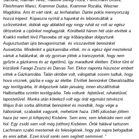
Fleishmann Manci, Krammer Dudus, Krammer Rozália, Weizner
Magdolna. Ami itt várt ránk, az leírhatatlan. Dante pokla mennyország
hozzá képest. Kopaszra nyírtál a hajunkat és leborotválták a
szőrzetünket, dobtak egy ablakból egy rongy ruhát ez volt az egész
öltözetünk a cipőnket meghagyták. Körülbelül három hét után elvittek a
Krakkó mellett lévő Plasowba ott egy kőbányában dolgoztunk.
Augusztusban újra bevagoníroztak és visszavittek bennünket
Auswitzba. Mindenkit a gázkamrába vittek, mi is egész éjjel meztelenül
vártuk a halálunkat, de oly gyorsan jöttek a transzportok, hogy nem
győzte a gázkamra és az égetőmű, így maradtunk életben. Ekkor tűnt el
közülünk Faragó Zsuzsi és Darvas Teri. Ekkor naponta húszezer embert
vittek a Gázkamrába. Talán október volt, válogattak sosem tudtuk, hogy
hova visznek, gázba e vagy az életbe. Elvittek bennünket Oberalstadtba
egy textilgyárba, itt dolgoztunk talán januárig, innen elszállítottak
Halbstadtba szintén textilgyárba. Tele voltunk fejtetűvel, ruhatetűvel,
lapostetűvel. Munka után kötelező volt egy órát egymást tetvészni.
Május 8-án sorba állítottak bennünket és mondták, hogy vége a
háborúnak, szabadok vagyunk, mehetünk haza. 1945 júliusban jöttem
haza (ez nem jó kifejezés) Kisbérre. Sem enni, sem lefeküdni nem volt
hol. Egy zsidó sem volt még (otthon) Kisbéren. Örök hálával tartozom
Lachmann szabó mesternek és feleségének, hogy pár napra befogadtak
és enni adtak. Ezen kívül senki sem segített semmivel..”