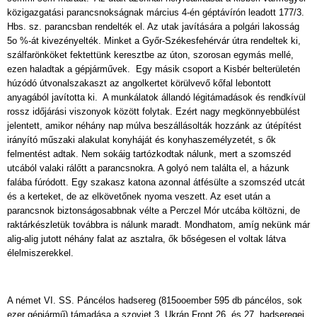
közigazgatási parancsnokságnak március 4-én géptávírón leadott 177/3.
Hbs. sz. parancsban rendelték el. Az utak javítására a polgári lakosság
5o %-át kivezényelték. Minket a Győr-Székesfehérvár útra rendeltek ki,
szálfarönköket fektettünk keresztbe az úton, szorosan egymás mellé,
ezen haladtak a gépjárművek. Egy másik csoport a Kisbér belterületén
húzódó útvonalszakaszt az angolkertet körülvevő kőfal lebontott
anyagából javította ki. A munkálatok állandó légitámadások és rendkívül
rossz időjárási viszonyok között folytak. Ezért nagy megkönnyebbülést
jelentett, amikor néhány nap múlva beszállásolták hozzánk az útépítést
irányító műszaki alakulat konyháját és konyhaszemélyzetét, s ők
felmentést adtak. Nem sokáig tartózkodtak nálunk, mert a szomszéd
utcából valaki rálőtt a parancsnokra. A golyó nem találta el, a házunk
falába fúródott. Egy szakasz katona azonnal átfésülte a szomszéd utcát
és a kerteket, de az elkövetőnek nyoma veszett. Az eset után a
parancsnok biztonságosabbnak vélte a Perczel Mór utcába költözni, de
raktárkészletük továbbra is nálunk maradt. Mondhatom, amíg nekünk már
alig-alig jutott néhány falat az asztalra, ők bőségesen el voltak látva
élelmiszerekkel.
A német VI. SS. Páncélos hadsereg (815ooember 595 db páncélos, sok
ezer gépjármű) támadása a szovjet 3. Ukrán Front 26. és 27. hadseregei