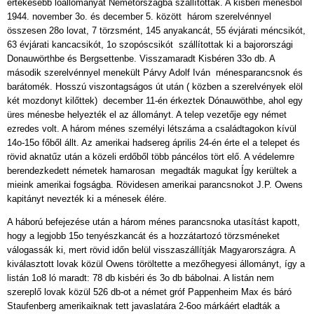
értékesebb lóállományát Németországba szállították. A kisbéri ménesből
1944. november 3o. és december 5. között három szerelvénnyel
összesen 28o lovat, 7 törzsmént, 145 anyakancát, 55 évjárati méncsikót,
63 évjárati kancacsikót, 1o szopóscsikót szállítottak ki a bajorországi
Donauwörthbe és Bergsettenbe. Visszamaradt Kisbéren 33o db. A
második szerelvénnyel menekült Párvy Adolf Iván ménesparancsnok és
barátomék. Hosszú viszontagságos út után ( közben a szerelvények elöl
két mozdonyt kilőttek) december 11-én érkeztek Dónauwöthbe, ahol egy
üres ménesbe helyezték el az állományt. A telep vezetője egy német
ezredes volt. A három ménes személyi létszáma a családtagokon kívül
14o-15o főből állt. Az amerikai hadsereg április 24-én érte el a telepet és
rövid aknatűz után a közeli erdőből több páncélos tört elő. A védelemre
berendezkedett németek hamarosan megadták magukat Így kerültek a
mieink amerikai fogságba. Rövidesen amerikai parancsnokot J.P. Owens
kapitányt nevezték ki a ménesek élére.
A háború befejezése után a három ménes parancsnoka utasítást kapott,
hogy a legjobb 15o tenyészkancát és a hozzátartozó törzsméneket
válogassák ki, mert rövid időn belül visszaszállítják Magyarországra. A
kiválasztott lovak közül Owens töröltette a mezőhegyesi állományt, így a
listán 1o8 ló maradt: 78 db kisbéri és 3o db bábolnai. A listán nem
szereplő lovak közül 526 db-ot a német gróf Pappenheim Max és báró
Staufenberg amerikaiknak tett javaslatára 2-6oo márkáért eladták a