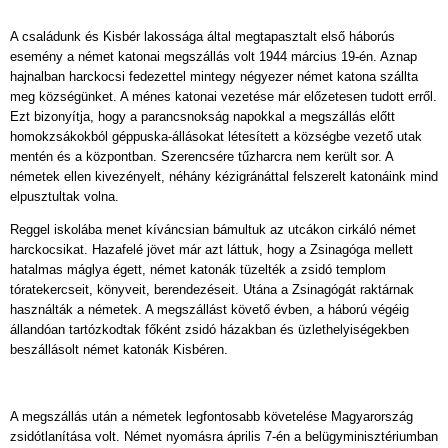
A családunk és Kisbér lakossága által megtapasztalt első háborús
esemény a német katonai megszállás volt 1944 március 19-én. Aznap
hajnalban harckocsi fedezettel mintegy négyezer német katona szállta
meg községünket. A ménes katonai vezetése már előzetesen tudott erről.
Ezt bizonyítja, hogy a parancsnokság napokkal a megszállás előtt
homokzsákokból géppuska-állásokat létesített a községbe vezető utak
mentén és a központban. Szerencsére tűzharcra nem került sor. A
németek ellen kivezényelt, néhány kézigránáttal felszerelt katonáink mind
elpusztultak volna.
Reggel iskolába menet kíváncsian bámultuk az utcákon cirkáló német
harckocsikat. Hazafelé jövet már azt láttuk, hogy a Zsinagóga mellett
hatalmas máglya égett, német katonák tüzelték a zsidó templom
tóratekercseit, könyveit, berendezéseit. Utána a Zsinagógát raktárnak
használták a németek. A megszállást követő évben, a háború végéig
állandóan tartózkodtak főként zsidó házakban és üzlethelyiségekben
beszállásolt német katonák Kisbéren.
A megszállás után a németek legfontosabb követelése Magyarország
zsidótlanítása volt. Német nyomásra április 7-én a belügyminisztériumban