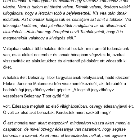
nem csendőr. Kitámogatott és beállított egy szakasz katonához a sor
végére. Nem is tudom mi történt velem. Rémlik valami, őrségen valaki
kifogásolta, hogy a létszám több a bejelentettnél. Kis vita után útnak
indultunk. Azt mondták hallgassak és csináljam azt amit a többiek. Vid
községbe kerültem, ahol jelentkeztünk szolgálatra az ott állomásozó
alakulatnál…Hallottam egy Zempléni nevű Tatabányairól, hogy ő is
megmenekült valahogy a kivégzés elől.”
Valójában sokkal több halálos ítéletet hoztak, mint amiről tudomásunk
van, csak akiket december és január hónapban végeztek ki, azokat
visszavitték az alakulatukhoz és elrettentő példaként ott végezték ki
őket.
A halálra ítélt Beleznay Tibor tárgyalásának lefolyásáról, hadd idézzem
Elekes Jánosné Malomsoki Irén visszaemlékezését, aki februártól a
hadbírósági jegyzőkönyveket gépelte: „A legelső jegyzőkönyv
vezetésem Beleznay Tibor győri fiúé
volt. Édesapja meghalt az első világháborúban, özvegy édesanyjával élt.
Ő volt az első akit behoztak. Kérdezték miért szökött meg?
Ő azt mondta nem akart megszökni, mindenáron vissza akart menni a
csapathoz, de mivel özvegy édesanyja van hazament, hogy segítse
behordani a szenet. Azért ment el kéredzkedés nélkül, mert úgysem