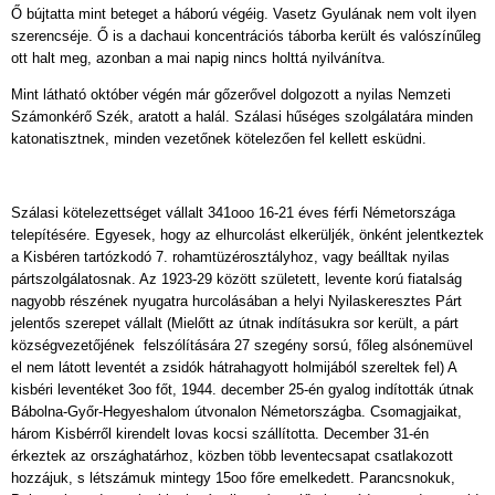
Ő bújtatta mint beteget a háború végéig. Vasetz Gyulának nem volt ilyen
szerencséje. Ő is a dachaui koncentrációs táborba került és valószínűleg
ott halt meg, azonban a mai napig nincs holttá nyilvánítva.
Mint látható október végén már gőzerővel dolgozott a nyilas Nemzeti
Számonkérő Szék, aratott a halál. Szálasi hűséges szolgálatára minden
katonatisztnek, minden vezetőnek kötelezően fel kellett esküdni.
Szálasi kötelezettséget vállalt 341ooo 16-21 éves férfi Németországa
telepítésére. Egyesek, hogy az elhurcolást elkerüljék, önként jelentkeztek
a Kisbéren tartózkodó 7. rohamtüzérosztályhoz, vagy beálltak nyilas
pártszolgálatosnak. Az 1923-29 között született, levente korú fiatalság
nagyobb részének nyugatra hurcolásában a helyi Nyilaskeresztes Párt
jelentős szerepet vállalt (Mielőtt az útnak indításukra sor került, a párt
községvezetőjének felszólítására 27 szegény sorsú, főleg alsónemüvel
el nem látott leventét a zsidók hátrahagyott holmijából szereltek fel) A
kisbéri leventéket 3oo főt, 1944. december 25-én gyalog indították útnak
Bábolna-Győr-Hegyeshalom útvonalon Németországba. Csomagjaikat,
három Kisbérről kirendelt lovas kocsi szállította. December 31-én
érkeztek az országhatárhoz, közben több leventecsapat csatlakozott
hozzájuk, s létszámuk mintegy 15oo főre emelkedett. Parancsnokuk,