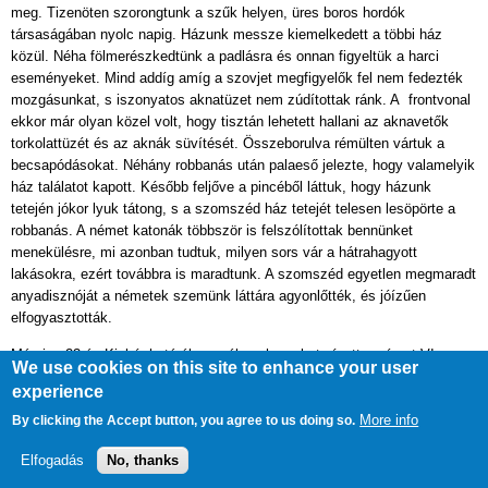
meg. Tizenöten szorongtunk a szűk helyen, üres boros hordók
társaságában nyolc napig. Házunk messze kiemelkedett a többi ház
közül. Néha fölmerészkedtünk a padlásra és onnan figyeltük a harci
eseményeket. Mind addíg amíg a szovjet megfigyelők fel nem fedezték
mozgásunkat, s iszonyatos aknatüzet nem zúdítottak ránk. A frontvonal
ekkor már olyan közel volt, hogy tisztán lehetett hallani az aknavetők
torkolattüzét és az aknák süvítését. Összeborulva rémülten vártuk a
becsapódásokat. Néhány robbanás után palaeső jelezte, hogy valamelyik
ház találatot kapott. Később feljőve a pincéből láttuk, hogy házunk
tetején jókor lyuk tátong, s a szomszéd ház tetejét telesen lesöpörte a
robbanás. A német katonák többször is felszólítottak bennünket
menekülésre, mi azonban tudtuk, milyen sors vár a hátrahagyott
lakásokra, ezért továbbra is maradtunk. A szomszéd egyetlen megmaradt
anyadisznóját a németek szemünk láttára agyonlőtték, és jóízűen
elfogyasztották.
Március 23-án Kisbér határában, súlyos harcokat vívott a német VI.
We use cookies on this site to enhance your user
páncéloshadosztály a magyar gyalogság támogatásával, a szovjet 18.
experience
gárdalövész hadtest 297. lövészhadosztályával. A szovjet csapatoknak
azonban csak Csépet és Bakonyszombathelyt sikerült elfoglalni, a
More info
By clicking the Accept button, you agree to us doing so.
német-magyar alakulatok továbbra is szilárdan tartották magukat.
Elfogadás
No, thanks
Március 26-án a szovjet 3. Ukrán Front 4. gárdahadsereg csapatai
Bakonybánk-Pápateszér között áttörték a német védelmi vonalat. Az