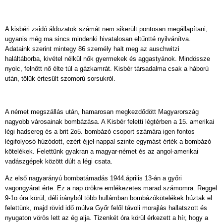
A kisbéri zsidó áldozatok számát nem sikerült pontosan megállapítani,
ugyanis még ma sincs mindenki hivatalosan eltűntté nyilvánítva.
Adataink szerint mintegy 86 személy halt meg az auschwitzi
haláltáborba, kivétel nélkül nők gyermekek és aggastyánok. Mindössze
nyolc, felnőtt nő élte túl a gázkamrát. Kisbér társadalma csak a háború
után, tőlük értesült szomorú sorsukról.
A német megszállás után, hamarosan megkezdődött Magyarország
nagyobb városainak bombázása. A Kisbér feletti légtérben a 15. amerikai
légi hadsereg és a brit 2o5. bombázó csoport számára igen fontos
légifolyosó húzódott, ezért éjjel-nappal szinte egymást érték a bombázó
kötelékek. Felettünk gyakran a magyar-német és az angol-amerikai
vadászgépek között dúlt a légi csata.
Az első nagyarányú bombatámadás 1944.április 13-án a győri
vagongyárat érte. Ez a nap örökre emlékezetes marad számomra. Reggel
9-1o óra körül, déli irányból több hullámban bombázókötelékek húztak el
felettünk, majd rövid idő múlva Győr felől távoli morajlás hallatszott és
nyugaton vörös lett az ég alja. Tizenkét óra körül érkezett a hír, hogy a