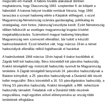
megszálló erő maradt. A háború további alakulását döntően
meghatározta, hogy Olaszország 1943. szeptember 8.-án kilépett a
háborúból. A katonai helyzet további romlását fokozta, hogy 1944
tavaszára a szovjet hadsereg elérte a Kárpátok előhegyeit, s ezzel
Magyarország-Németország számára gazdaságilag, politikailag és
stratégiailag, mint fontos „hátország”veszélybe került. Ezért Németország
időben felkészült az esetleges magyarországi kiugrási kísérlet
megakadályozására. Számottevő magyar hadsereg hiányában
Magyarország nem szervezett ellenállást, bár tudott a készülő
hadmozdulatokról. Ezzel lehetővé vált, hogy március 19-én a német
hadosztályok ellenállás nélkül foglalhassák el hazánkat.
A hadműveletek 1944 március 19-én hajnali 4 órakor kezdődtek el.
Zágráb felől két hadosztály, Bécs körzetéből két páncélos hadosztály,
Krakkó térségéből egy motorizált hadosztály nyomult be Magyarország
területére. A Zágráb térségéből benyomuló 24. páncélos hadosztálynak a
Balaton környékét, a 25. páncélos hadosztálynak a Dunántúl déli részét
kellet megszállni. Bécs körzetéből a 16. SS páncélgránátos hadosztály, a
Viking SS páncélos hadosztály, Krakkó térségéből, a 999. nehéztüzér
hadosztály támadott. Feladatuk volt a Dunántúl többi részének
megszállása, majd együttes erővel előrenyomulva az ország többi
területének elfoglalása.