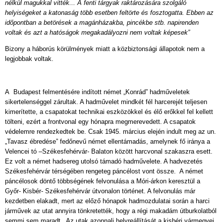
nélkül magukkal vitték... A fenti tárgyak raktározására szolgáló
helyiségeket a katonaság több esetben feltörte és fosztogatta. Ebben az
időpontban a betörések a magánházakba, pincékbe stb. napirenden
voltak és azt a hatóságok megakadályozni nem voltak képesek”
Bizony a háborús körülmények miatt a közbiztonsági állapotok nem a
legjobbak voltak.
A Budapest felmentésére indított német „Konrád” hadműveletek
sikertelenséggel zárultak. A hadművelet mindkét fél harcerejét teljesen
kimerítette, a csapatokat technikai eszközökkel és élő erőkkel fel kellett
tölteni, ezért a frontvonal egy hónapra megmerevedett. A csapatok
védelemre rendezkedtek be. Csak 1945. március elején indult meg az un.
„Tavasz ébredése” fedőnevű német ellentámadás, amelynek fő iránya a
Velencei tó –Székesfehérvár- Balaton között harcvonal szakaszra esett.
Ez volt a német hadsereg utolsó támadó hadművelete. A hadvezetés
Székesfehérvár térségében rengeteg páncélost vont össze. A német
páncélosok döntő többségének felvonulása a Móri-árkon keresztül a
Győr- Kisbér- Székesfehérvár útvonalon történet. A felvonulás már
kezdetben elakadt, mert az előző hónapok hadmozdulatai során a harci
járművek az utat annyira tönkretették, hogy a régi makadám útburkolatból
semmi sem maradt. Az utak azonnali helyreállítását a kisbéri vármegyei