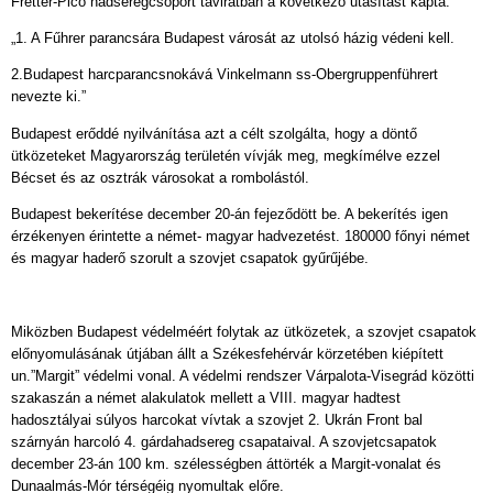
Fretter-Pico hadseregcsoport táviratban a következő utasítást kapta:
„1. A Fűhrer parancsára Budapest városát az utolsó házig védeni kell.
2.Budapest harcparancsnokává Vinkelmann ss-Obergruppenführert
nevezte ki.”
Budapest erőddé nyilvánítása azt a célt szolgálta, hogy a döntő
ütközeteket Magyarország területén vívják meg, megkímélve ezzel
Bécset és az osztrák városokat a rombolástól.
Budapest bekerítése december 20-án fejeződött be. A bekerítés igen
érzékenyen érintette a német- magyar hadvezetést. 180000 főnyi német
és magyar haderő szorult a szovjet csapatok gyűrűjébe.
Miközben Budapest védelméért folytak az ütközetek, a szovjet csapatok
előnyomulásának útjában állt a Székesfehérvár körzetében kiépített
un.”Margit” védelmi vonal. A védelmi rendszer Várpalota-Visegrád közötti
szakaszán a német alakulatok mellett a VIII. magyar hadtest
hadosztályai súlyos harcokat vívtak a szovjet 2. Ukrán Front bal
szárnyán harcoló 4. gárdahadsereg csapataival. A szovjetcsapatok
december 23-án 100 km. szélességben áttörték a Margit-vonalat és
Dunaalmás-Mór térségéig nyomultak előre.