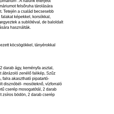
ómárium”. A nálunk elterjedt
máriumot felsőruha tárolására
lt. Tetején a család becsesebb
A falakat képekkel, korsókkal,
gegyeztek a sublótéval, de baloldalt
lására használták.
nezett köcsögökkel, tányérokkal
2 darab ágy, keményfa asztal,
át ábrázoló zenélő falikép, Szűz
 falra akasztható pipatartó-
ült disznóbél- mosóteknő, vízforraló
etű cserép mosogatótál, 2 darab
lt zsíros bödön, 2 darab cserép