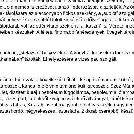
században a kelengyeládát felváltotta a kétajtós szekrény, az „
k, s a nemes fa erezését utánzó floderozással díszítették. Az ó
k tárolására az alacsonyabb fiókos szekrény, a „sublót” szolgá
át helyezték el. A sublót fölött kissé előredőlve függött a tükör. 
útordarab volt az edénytartó szekrény, a „kaszni” is. Méretei me
itelben készültek. A féltett, finomabb fehéredények, üvegek táro
polcon, „stelázsin” helyezték el. A konyhát fogasokon lógó szí
 „kannában” tárolták. Elhelyezésére a vizes pad szolgált.
nak bútorzata a következőkből állt: kétajtós ómárium, sublót, 
t karosszék, kandalló elé való támlanélküli karosszék, Szűz Mári
let, díszített burájú petróleum függőlámpa, petróleum állólámpa,
si, vizes-pad, farönkből kivájt mosóteknő állvánnyal, fából kész
öttvas lábas, 3 darab kisebb-nagyobb öntöttvas fazék, nagymér
osztáshordó, négyrekeszes lisztesláda, 2 darab cserépből készü