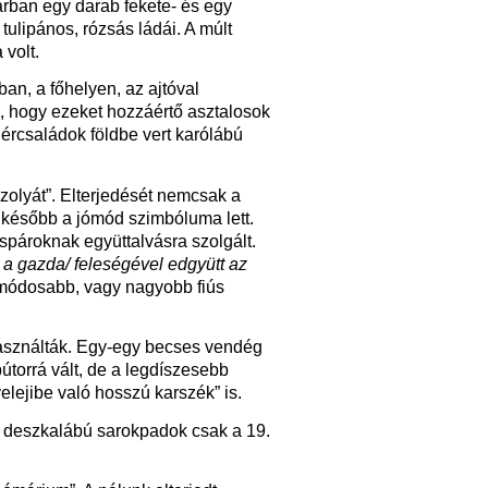
rban egy darab fekete- és egy
ulipános, rózsás ládái. A múlt
volt.
an, a főhelyen, az ajtóval
ó, hogy ezeket hozzáértő asztalosok
ércsaládok földbe vert karólábú
szolyát”. Elterjedését nemcsak a
később a jómód szimbóluma lett.
spároknak együttalvásra szolgált.
 a gazda/ feleségével edgyütt az
 módosabb, vagy nagyobb fiús
t használták. Egy-egy becses vendég
útorrá vált, de a legdíszesebb
yelejibe való hosszú karszék” is.
. A deszkalábú sarokpadok csak a 19.