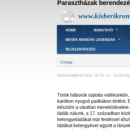
Parasztházak berendezé
U
g
www.kisberikron
r
á
s
Fő
Felhasználói
HOME
BEMUTATÓ
a
navigáció
fiók
t
menüje
MESÉK MONDÁK LEGENDÁK
a
r
BEJELENTKEZÉS
t
a
Morzsa
Címlap
l
o
strama
küldte be
2015. 10. 15., cs – 22:06
idő
m
r
a
Török háborúk sújtotta vidékünkön, 
karókon nyugvó padkákon történt. Ez
készülni a váratlan menekülésekre. 
ládák nálunk, a 17. században közked
kelengyeládákat már festéssel díszít
ládákat kelengyével együtt a lányo