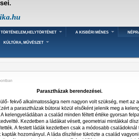
sei.
ika.hu
TÖRTÉNELEM,HELYTÖRTÉNET
A KISBÉRI MÉNES
NÉPR
KÚLTÚRA, MŰVÉSZET
pontban
Parasztházak berendezései.
ülő- fekvő alkalmatosságra nem nagyon volt szükség, mert az alv
ért a parasztházak bútorai közül elsőként jelenik meg a kelengye
A kelengyeládában a család minden féltett értéke gyorsan felpako
veltté. Kezdetben a ládákat vésett, geometriai mintákkal díszíte
ették. A festett ládák kezdetben csak a módosabb családoknál ter
k kapták hozományul. A láda díszítése tükrözte a család vagyoni