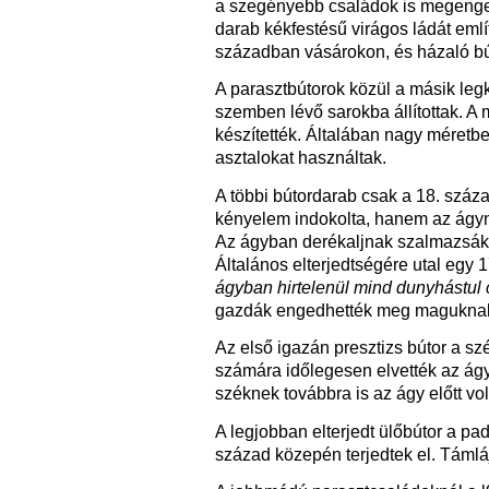
a szegényebb családok is megenged
darab kékfestésű virágos ládát emlí
században vásárokon, és házaló bút
A parasztbútorok közül a másik legk
szemben lévő sarokba állítottak. A
készítették. Általában nagy méretb
asztalokat használtak.
A többi bútordarab csak a 18. száza
kényelem indokolta, hanem az ágyn
Az ágyban derékaljnak szalmazsákot,
Általános elterjedtségére utal egy
ágyban hirtelenül mind dunyhástul 
gazdák engedhették meg maguknak, 
Az első igazán presztizs bútor a sz
számára időlegesen elvették az ágy 
széknek továbbra is az ágy előtt vol
A legjobban elterjedt ülőbútor a pa
század közepén terjedtek el. Támlájá