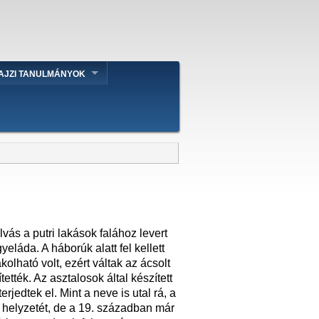
AJZI TANULMÁNYOK
ás a putri lakások falához levert
láda. A háborúk alatt fel kellett
lható volt, ezért váltak az ácsolt
tték. Az asztalosok által készített
jedtek el. Mint a neve is utal rá, a
 helyzetét, de a 19. században már