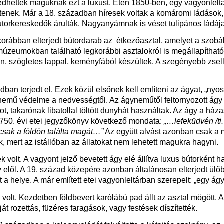
hették maguknak ezt a luxust. Etén 1850-ben, egy vagyonleltá
tenek. Már a 18. században híresek voltak a komáromi ládások, t
orkereskedők árulták. Nagyanyámnak is véset tulipános ládája 
orábban elterjedt bútordarab az étkezőasztal, amelyet a szobáb
 múzeumokban található legkorábbi asztalokról is megállapíthat
en, szögletes lappal, keményfából készültek. A szegényebb zsell
dban terjedt el. Ezek közül elsőnek kell említeni az ágyat, „nyo
emű védelme a nedvességtől. Az ágyneműtől feltornyozott ágy 
 takarónak libatollal töltött dunyhát használtak. Az ágy a háza
 1750. évi etei jegyzőkönyv következő mondata:
„…lefeküdvén /ti.
csak a földön találta magát…”
Az együtt alvást azonban csak a
mert az istállóban az állatokat nem lehetett magukra hagyni.
ék volt. A vagyont jelző bevetett ágy elé állítva luxus bútorkén
elől. A 19. század közepére azonban általánosan elterjedt ülőb
t a helye. A már említett etei vagyonleltárban szerepelt: „egy ág
d volt. Kezdetben földbevert karólábú pad állt az asztal mögött
t rozettás, füzéres faragások, vagy festések díszítették.