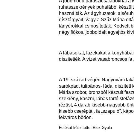
A jobbmódú parasztcsaládoknál a l9.
ruhásszekrények puhafából készülte
használták. Az ágyhuzatok, alsóruhá
dísztárgyait, vagy a Szűz Mária oltár
tányérokkal csinosították. Kedvelt b
négy fiókos, jobboldalt egyajtós kiv
A lábasokat, fazekakat a konyhában 
díszítették. A vizet vasabroncsos fa
A 19. század végén Nagynyám lakásá
sarokpad, tulipános- láda, díszítet
Mária szobor, bronzból készült feszü
szekrény, kaszni, lábas tartó steláz
rézüst, 4 darab kisebb-nagyobb önt
kisebb cseréptál, fa „szapuló”, káp
lekváros bödön.
Fotókat készitette: Riez Gyula