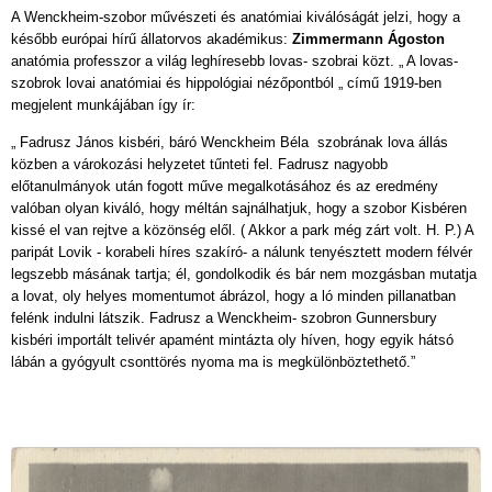
A Wenckheim-szobor művészeti és anatómiai kiválóságát jelzi, hogy a
később európai hírű állatorvos akadémikus:
Zimmermann Ágoston
anatómia professzor a világ leghíresebb lovas- szobrai közt. „ A lovas-
szobrok lovai anatómiai és hippológiai nézőpontból „ című 1919-ben
megjelent munkájában így ír:
„ Fadrusz János kisbéri, báró Wenckheim Béla szobrának lova állás
közben a várokozási helyzetet tűnteti fel. Fadrusz nagyobb
előtanulmányok után fogott műve megalkotásához és az eredmény
valóban olyan kiváló, hogy méltán sajnálhatjuk, hogy a szobor Kisbéren
kissé el van rejtve a közönség elől. ( Akkor a park még zárt volt. H. P.) A
paripát Lovik - korabeli híres szakíró- a nálunk tenyésztett modern félvér
legszebb másának tartja; él, gondolkodik és bár nem mozgásban mutatja
a lovat, oly helyes momentumot ábrázol, hogy a ló minden pillanatban
felénk indulni látszik. Fadrusz a Wenckheim- szobron Gunnersbury
kisbéri importált telivér apamént mintázta oly híven, hogy egyik hátsó
lábán a gyógyult csonttörés nyoma ma is megkülönböztethető.”