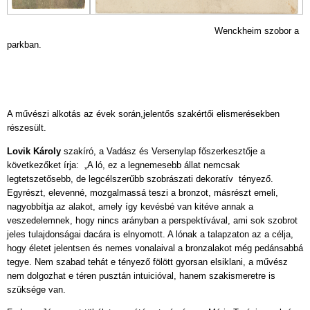
Wenckheim szobor a
parkban.
A művészi alkotás az évek során,jelentős szakértői elismerésekben
részesült.
Lovik Károly
szakíró, a Vadász és Versenylap főszerkesztője a
következőket írja: „A ló, ez a legnemesebb állat nemcsak
legtetszetősebb, de legcélszerűbb szobrászati dekoratív tényező.
Egyrészt, elevenné, mozgalmassá teszi a bronzot, másrészt emeli,
nagyobbítja az alakot, amely így kevésbé van kitéve annak a
veszedelemnek, hogy nincs arányban a perspektívával, ami sok szobrot
jeles tulajdonságai dacára is elnyomott. A lónak a talapzaton az a célja,
hogy életet jelentsen és nemes vonalaival a bronzalakot még pedánsabbá
tegye. Nem szabad tehát e tényező fölött gyorsan elsiklani, a művész
nem dolgozhat e téren pusztán intuicióval, hanem szakismeretre is
szüksége van.