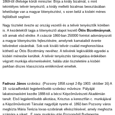
1869-től őfelsége körüli miniszter. Bírja a király bizalmát, s mint
tekintélyes telivér tenyésztő, a király melletti bizalmas beosztásában
lehetősége van a magyar lótenyésztést, s ezen belül a kisbéri ménes
fejlődősét segíteni
Nagy tisztelet övezte az ország vezetői és a telivér tenyésztők körében
is. A kezdetektől tagja a lótenyésztő alapot kezelő
Ötös Bizottmánynak
,
sőt annak első elnöke. A császár 1860-ban 250000 forintot adományozott
a magyar lótenyésztés fejlesztésére, amelynek kamataiból évente
telivéreket vásároltak. Sok-sok kiváló telivér család meghonosítása
köthető az Ötös Bizottmány nevéhez. A telivérek legkiválóbb egyedei a
kisbéri ménesbe kerültek. A telivér tenyésztés támogatása érdekében
végzett munkája elismeréseként, halála után tiszteletére a kisbéri
parkban díszes klasszicista emlékművet emeltek.
Fadrusz János
szobrász. (Pozsony 1858.szept 2-Bp 1903. október 16) A
19. századforduló legjelentősebb szobrász művésze. Pályáját
lakatosinasként kezdte 1888-tól a bécsi Képzőművészeti Akadémián
tanult. Első legjelentősebb alkotása, Krisztus a keresztfán c. munkájával
a Képzőművészeti Társulat nagydíját nyerte el. 1892-ben Pozsony város
megbízta Mária Terézia lovas-szobrának elkészítésével, amely meghozta
számára a sikert.. E nagy munkája után Pozsonyból Budapestre