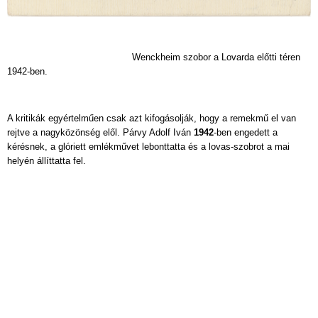
Wenckheim szobor a Lovarda előtti téren
1942-ben.
A kritikák egyértelműen csak azt kifogásolják, hogy a remekmű el van
rejtve a nagyközönség elől. Párvy Adolf Iván
1942
-ben engedett a
kérésnek, a glóriett emlékművet lebonttatta és a lovas-szobrot a mai
helyén állíttatta fel.