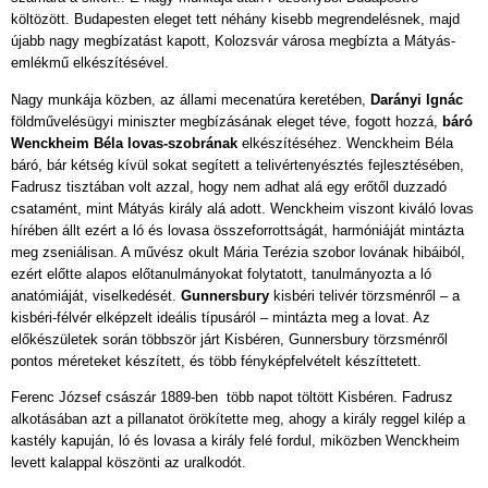
költözött. Budapesten eleget tett néhány kisebb megrendelésnek, majd
újabb nagy megbízatást kapott, Kolozsvár városa megbízta a Mátyás-
emlékmű elkészítésével.
Nagy munkája közben, az állami mecenatúra keretében,
Darányi Ignác
földművelésügyi miniszter megbízásának eleget téve, fogott hozzá,
báró
Wenckheim Béla lovas-szobrának
elkészítéséhez. Wenckheim Béla
báró, bár kétség kívül sokat segített a telivértenyésztés fejlesztésében,
Fadrusz tisztában volt azzal, hogy nem adhat alá egy erőtől duzzadó
csatamént, mint Mátyás király alá adott. Wenckheim viszont kiváló lovas
hírében állt ezért a ló és lovasa összeforrottságát, harmóniáját mintázta
meg zseniálisan. A művész okult Mária Terézia szobor lovának hibáiból,
ezért előtte alapos előtanulmányokat folytatott, tanulmányozta a ló
anatómiáját, viselkedését.
Gunnersbury
kisbéri telivér törzsménről – a
kisbéri-félvér elképzelt ideális típusáról – mintázta meg a lovat. Az
előkészületek során többször járt Kisbéren, Gunnersbury törzsménről
pontos méreteket készített, és több fényképfelvételt készíttetett.
Ferenc József császár 1889-ben több napot töltött Kisbéren. Fadrusz
alkotásában azt a pillanatot örökítette meg, ahogy a király reggel kilép a
kastély kapuján, ló és lovasa a király felé fordul, miközben Wenckheim
levett kalappal köszönti az uralkodót.