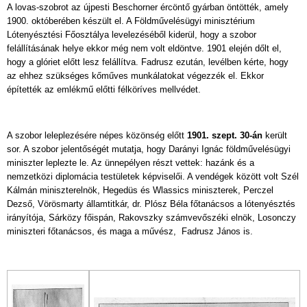
A lovas-szobrot az újpesti Beschorner ércöntő gyárban öntötték, amely
1900. októberében készült el. A Földművelésügyi minisztérium
Lótenyésztési Főosztálya levelezéséből kiderül, hogy a szobor
felállításának helye ekkor még nem volt eldöntve. 1901 elején dőlt el,
hogy a glóriet előtt lesz felállítva. Fadrusz ezután, levélben kérte, hogy
az ehhez szükséges kőműves munkálatokat végezzék el. Ekkor
építették az emlékmű előtti félköríves mellvédet.
A szobor leleplezésére népes közönség előtt
1901. szept. 30-án
került
sor. A szobor jelentőségét mutatja, hogy Darányi Ignác földművelésügyi
miniszter leplezte le. Az ünnepélyen részt vettek: hazánk és a
nemzetközi diplomácia testületek képviselői. A vendégek között volt Szél
Kálmán miniszterelnök, Hegedüs és Wlassics miniszterek, Perczel
Dezső, Vörösmarty államtitkár, dr. Plósz Béla főtanácsos a lótenyésztés
irányítója, Sárközy főispán, Rakovszky számvevőszéki elnök, Losonczy
miniszteri főtanácsos, és maga a művész, Fadrusz János is.