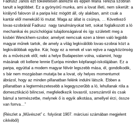
Fadrusz János ezt tökéletesen átérezte és éppen Mária Terézia szobrán
tanult a legtöbbet. Ez a gyönyörű munka, ami a lovat illeti, nem sikerült: a
királynő falovon ül a paripa kéz mögött áll, oly alakban, amit csak a
kantár elől menekülő ló mutat. Maga az állat is csúnya, … Következő
lovas-szobránál Fadrusz nagy tanulmányokat tett, sokat foglalkozott a ló
mechanikai és pszichológiai tulajdonságaival és így született meg a
kisbéri Wenckhem-szobor, amelyet nemcsak ezen a téren való legjobb
magyar műnek tartok, de amely a világ legkiválóbb lovas-szobrai közt a
legkiválóbbak egyike. Kár, hogy ez a remek el van rejtve a nagyközönség
és a művészek elől, neki a helye Budapesten volna, valamint, hogy
másának ott kellene lennie Európa minden képfaragó-iskolájában. Ez a
paripa, egyúttal a modern magyar félvér legszebb mása, él, gondolkodik,
s bár nem mozgásban mutatja be a lovat, oly helyes momentumot
ábrázol, hogy az minden pillanatban felénk indulni látszik. Ebben a
pillanatban a legtermészetesebb a legegyszerűbb a ló, lehullanak róla a
domesztikáció bilincsei, megfeledkezik lovasról, szerszámról és csak
bámul a természetbe, melynek ő is egyik alkotása, amellyel érzi, össze
van forrva…”
(Részlet a „Művészet” c. folyóirat 1907. márciusi számában megjelent
cikkéből)