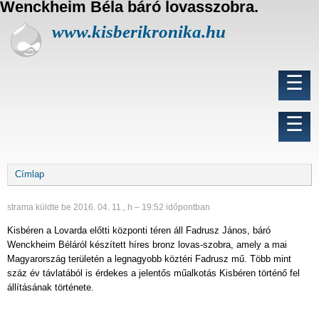
Wenckheim Béla báró lovasszobra.
U
g
www.kisberikronika.hu
r
á
s
Fő
☰
a
navigáció
t
a
Felhasználói
☰
r
fiók
t
menüje
a
l
Morzsa
Címlap
o
m
r
strama
küldte be
2016. 04. 11., h – 19:52
időpontban
a
Kisbéren a Lovarda előtti központi téren áll Fadrusz János, báró
Wenckheim Béláról készített híres bronz lovas-szobra, amely a mai
Magyarország területén a legnagyobb köztéri Fadrusz mű. Több mint
száz év távlatából is érdekes a jelentős műalkotás Kisbéren történő fel
állításának története.