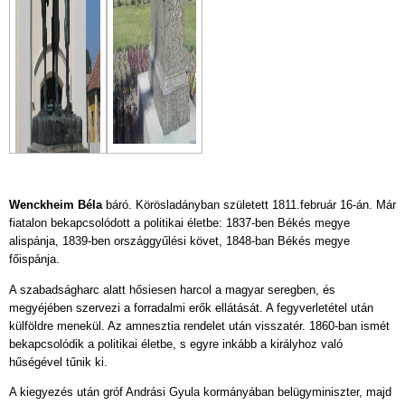
Wenckheim Béla
báró. Körösladányban született 1811.február 16-án. Már
fiatalon bekapcsolódott a politikai életbe: 1837-ben Békés megye
alispánja, 1839-ben országgyűlési követ, 1848-ban Békés megye
főispánja.
A szabadságharc alatt hősiesen harcol a magyar seregben, és
megyéjében szervezi a forradalmi erők ellátását. A fegyverletétel után
külföldre menekül. Az amnesztia rendelet után visszatér. 1860-ban ismét
bekapcsolódik a politikai életbe, s egyre inkább a királyhoz való
hűségével tűnik ki.
A kiegyezés után gróf Andrási Gyula kormányában belügyminiszter, majd