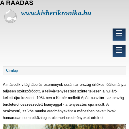
A RÁADÁS
U
g
www.kisberikronika.hu
r
á
s
Fő
☰
a
navigáció
t
a
Felhasználói
☰
r
fiók
t
menüje
a
l
Morzsa
Címlap
o
m
r
A második világháborús események során az ország értékes lóállománya
a
teljesen szétszóródott, a telivér-tenyésztést szinte teljesen a nulláról
kellett újra kezdeni. 1954-ben a Kisbér melletti Apáti-pusztán - az ország
területéről összeszedett lóanyaggal - a tenyésztés újra indult. A
szakszerű, szívós munka eredményeként a ménesben nevelt lovak
hamarosan nemzetközileg is elismert eredményeket értek el.