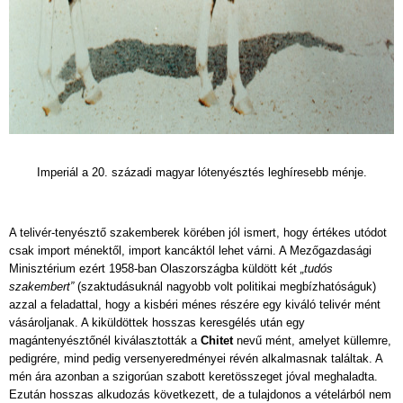
Imperiál a 20. századi magyar lótenyésztés leghíresebb ménje.
A telivér-tenyésztő szakemberek körében jól ismert, hogy értékes utódot
csak import ménektől, import kancáktól lehet várni. A Mezőgazdasági
Minisztérium ezért 1958-ban Olaszországba küldött két
„tudós
szakembert”
(szaktudásuknál nagyobb volt politikai megbízhatóságuk)
azzal a feladattal, hogy a kisbéri ménes részére egy kiváló telivér mént
vásároljanak. A kiküldöttek hosszas keresgélés után egy
magántenyésztőnél kiválasztották a
Chitet
nevű mént, amelyet küllemre,
pedigrére, mind pedig versenyeredményei révén alkalmasnak találtak. A
mén ára azonban a szigorúan szabott keretösszeget jóval meghaladta.
Ezután hosszas alkudozás következett, de a tulajdonos a vételárból nem