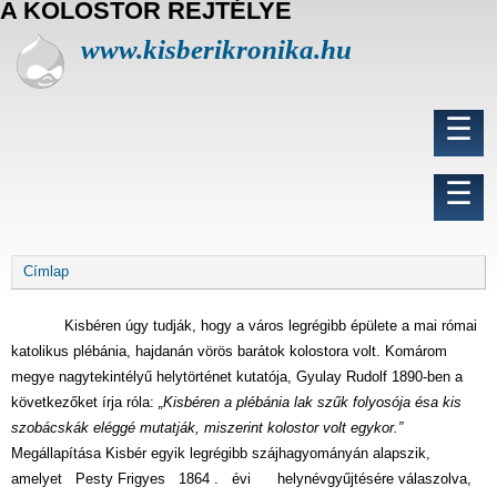
A KOLOSTOR REJTÉLYE
U
g
www.kisberikronika.hu
r
á
s
Fő
☰
a
navigáció
t
a
Felhasználói
☰
r
fiók
t
menüje
a
l
Morzsa
Címlap
o
m
r
Kisbéren úgy tudják, hogy a város legrégibb épülete a mai római
a
katolikus plébánia, hajdanán vörös barátok kolostora volt. Komárom
megye nagytekintélyű helytörténet kutatója, Gyulay Rudolf 1890-ben a
következőket írja róla:
„Kisbéren a plébánia lak szűk folyosója és
a kis
szobácskák eléggé mutatják, miszerint kolostor volt egykor.”
Megállapítása Kisbér egyik legrégibb szájhagyományán alapszik,
amelyet Pesty Frigyes 1864 . évi helynévgyűjtésére válaszolva,