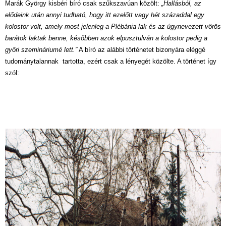
Marák György kisbéri bíró csak szűkszavúan közölt:
„Hallásból, az
elődeink után annyi tudható, hogy itt ezelőtt vagy hét századdal egy
kolostor volt, amely most jelenleg a Plébánia lak és az úgynevezett vörös
barátok laktak benne, későbben azok elpusztulván a kolostor pedig a
győri szemináriumé lett.”
A bíró az alábbi történetet bizonyára eléggé
tudománytalannak tartotta, ezért csak a lényegét közölte. A történet így
szól: