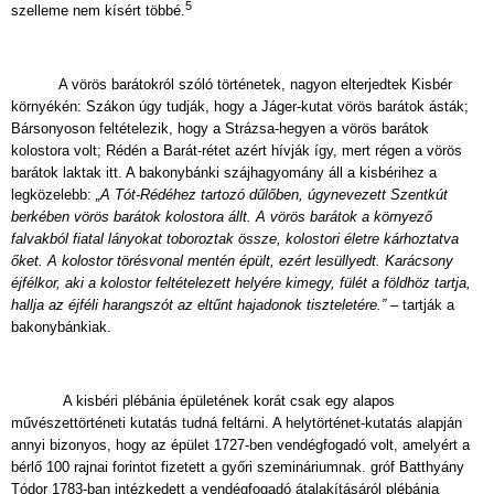
5
szelleme nem kísért többé.
A vörös barátokról szóló történetek, nagyon elterjedtek Kisbér
környékén: Szákon úgy tudják, hogy a Jáger-kutat vörös barátok ásták;
Bársonyoson feltételezik, hogy a Strázsa-hegyen a vörös barátok
kolostora volt; Rédén a Barát-rétet azért hívják így, mert régen a vörös
barátok laktak itt. A bakonybánki szájhagyomány áll a kisbérihez a
legközelebb:
„A Tót-Rédéhez tartozó dűlőben, úgynevezett Szentkút
berkében vörös barátok kolostora állt. A vörös barátok a környező
falvakból fiatal lányokat toboroztak össze, kolostori életre kárhoztatva
őket. A kolostor törésvonal mentén épült, ezért lesüllyedt. Karácsony
éjfélkor, aki a kolostor feltételezett helyére kimegy, fülét a földhöz tartja,
hallja az éjféli harangszót az eltűnt hajadonok tiszteletére.”
– tartják a
bakonybánkiak.
A kisbéri plébánia épületének korát csak egy alapos
művészettörténeti kutatás tudná feltárni. A helytörténet-kutatás alapján
annyi bizonyos, hogy az épület 1727-ben vendégfogadó volt, amelyért a
bérlő 100 rajnai forintot fizetett a győri szemináriumnak. gróf Batthyány
Tódor 1783-ban intézkedett a vendégfogadó átalakításáról plébánia