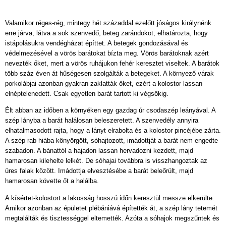
Valamikor réges-rég, mintegy hét századdal ezelőtt jóságos királynénk
erre járva, látva a sok szenvedő, beteg zarándokot, elhatározta, hogy
istápolásukra vendégházat építtet. A betegek gondozásával és
védelmezésével a vörös barátokat bízta meg. Vörös barátoknak azért
nevezték őket, mert a vörös ruhájukon fehér keresztet viseltek. A barátok
több száz éven át hűségesen szolgálták a betegeket. A környező várak
porkolábjai azonban gyakran zaklatták őket, ezért a kolostor lassan
elnéptelenedett. Csak egyetlen barát tartott ki végsőkig.
Élt abban az időben a környéken egy gazdag úr csodaszép leányával. A
szép lányba a barát halálosan beleszeretett. A szenvedély annyira
elhatalmasodott rajta, hogy a lányt elrabolta és a kolostor pincéjébe zárta.
A szép rab hiába könyörgött, sóhajtozott, imádottját a barát nem engedte
szabadon. A bánattól a hajadon lassan hervadozni kezdett, majd
hamarosan kilehelte lelkét. De sóhajai továbbra is visszhangoztak az
üres falak között. Imádottja elvesztésébe a barát beleőrült, majd
hamarosan követte őt a halálba.
A kísértet-kolostort a lakosság hosszú időn keresztül messze elkerülte.
Amikor azonban az épületet plébániává építették át, a szép lány tetemét
megtalálták és tisztességgel eltemették. Azóta a sóhajok megszűntek és