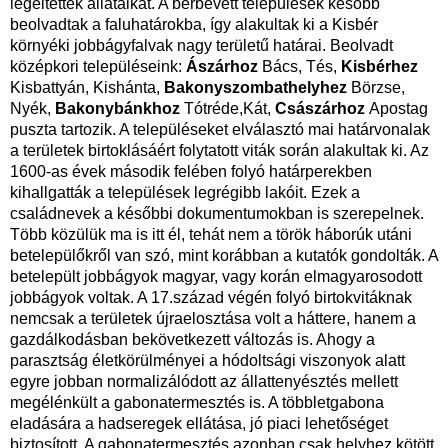
legeltették állataikat. A bérbevett települések később
beolvadtak a faluhatárokba, így alakultak ki a Kisbér
környéki jobbágyfalvak nagy területű határai. Beolvadt
középkori településeink:
Ászárhoz
Bács, Tés,
Kisbérhez
Kisbattyán, Kishánta,
Bakonyszombathelyhez
Börzse,
Nyék,
Bakonybánkhoz
Tótréde,Kát,
Császárhoz
Apostag
puszta tartozik. A településeket elválasztó mai határvonalak
a területek birtoklásáért folytatott viták során alakultak ki. Az
1600-as évek második felében folyó határperekben
kihallgatták a települések legrégibb lakóit. Ezek a
családnevek a későbbi dokumentumokban is szerepelnek.
Több közülük ma is itt él, tehát nem a török háborúk utáni
betelepülőkről van szó, mint korábban a kutatók gondolták. A
betelepült jobbágyok magyar, vagy korán elmagyarosodott
jobbágyok voltak. A 17.század végén folyó birtokvitáknak
nemcsak a területek újraelosztása volt a háttere, hanem a
gazdálkodásban bekövetkezett változás is. Ahogy a
parasztság életkörülményei a hódoltsági viszonyok alatt
egyre jobban normalizálódott az állattenyésztés mellett
megélénkült a gabonatermesztés is. A többletgabona
eladására a hadseregek ellátása, jó piaci lehetőséget
biztosított. A gabonatermesztés azonban csak helyhez kötött,