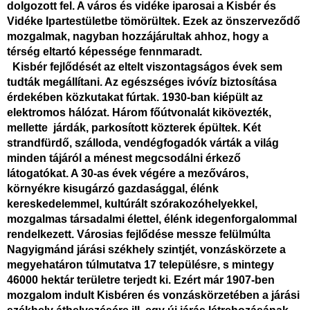
dolgozott fel. A város és vidéke iparosai a Kisbér és
Vidéke Ipartestületbe tömörültek. Ezek az önszerveződő
mozgalmak, nagyban hozzájárultak ahhoz, hogy a
térség eltartó képessége fennmaradt.
Kisbér fejlődését az eltelt viszontagságos évek sem
tudták megállítani. Az egészséges ivóvíz biztosítása
érdekében közkutakat fúrtak. 1930-ban kiépült az
elektromos hálózat. Három főútvonalát kikövezték,
mellette járdák, parkosított közterek épültek. Két
strandfürdő, szálloda, vendégfogadók várták a világ
minden tájáról a ménest megcsodálni érkező
látogatókat. A 30-as évek végére a mezőváros,
környékre kisugárzó gazdasággal, élénk
kereskedelemmel, kultúrált szórakozóhelyekkel,
mozgalmas társadalmi élettel, élénk idegenforgalommal
rendelkezett. Városias fejlődése messze felülmúlta
Nagyigmánd járási székhely szintjét, vonzáskörzete a
megyehatáron túlmutatva 17 településre, s mintegy
46000 hektár területre terjedt ki. Ezért már 1907-ben
mozgalom indult Kisbéren és vonzáskörzetében a járási