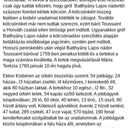
csak úgy tudták kifizetni, hogy gróf Batthyány Lajos nádortól
százezer forintot kértek kölcsön. A kölcsönkért összeg
fejében a kisbéri uradalmat kötötték le zálogul. További
kölcsönöket már nem tudtak szerezni, ezért báró Toussaint
a Horváth család ellen bírósági pert indított. Ugyanakkor gróf
Batthyány Lajos nádor a kölcsönadási szerződés alapján
betáblázás elsőbbsége jogcímén, szintén pert indított.
Hosszú pereskedés után végül Batthyány Lajos nádor
Toussaint báróval 1759-ben peralkut kötött és a birtokot a
maga számára kiváltotta. A birtok megvásárlását Mária
Terézia 1760.január 10-én hagyta jóvá.
Ekkor Kisbéren az úrbéri összeírás szerint: 54 jobbágy, 24
házas-, l3 házatlan zsellér, l4 kézműves, l kereskedő élt,
akik 80 házban laktak. A birtokhoz 10 egész-, l2 fél-, 32
negyed úrbéri telek, 54 kapás szőlő tartozott. A jobbágyok
tulajdonában; 26 ló, 60 ökör, 40 tehén, 13 tinó,. 15 üsző, 60
hízott ártány volt. Kötelező ajándékot; évente 2 hízott sertést,
47 ludat, 285 csirkét, 47 icce vajat, 570 tojást, 190 fonat
kenderfonatot szolgáltattak be az uradalomnak. A jobbágyok
közös tulajdonában a falu háza állt, amelyben az