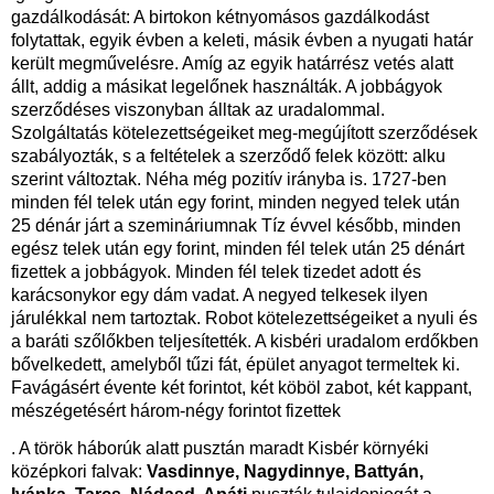
gazdálkodását: A birtokon kétnyomásos gazdálkodást
folytattak, egyik évben a keleti, másik évben a nyugati határ
került megművelésre. Amíg az egyik határrész vetés alatt
állt, addig a másikat legelőnek használták. A jobbágyok
szerződéses viszonyban álltak az uradalommal.
Szolgáltatás kötelezettségeiket meg-megújított szerződések
szabályozták, s a feltételek a szerződő felek között: alku
szerint változtak. Néha még pozitív irányba is. 1727-ben
minden fél telek után egy forint, minden negyed telek után
25 dénár járt a szemináriumnak Tíz évvel később, minden
egész telek után egy forint, minden fél telek után 25 dénárt
fizettek a jobbágyok. Minden fél telek tizedet adott és
karácsonykor egy dám vadat. A negyed telkesek ilyen
járulékkal nem tartoztak. Robot kötelezettségeiket a nyuli és
a baráti szőlőkben teljesítették. A kisbéri uradalom erdőkben
bővelkedett, amelyből tűzi fát, épület anyagot termeltek ki.
Favágásért évente két forintot, két köböl zabot, két kappant,
mészégetésért három-négy forintot fizettek
. A török háborúk alatt pusztán maradt Kisbér környéki
középkori falvak:
Vasdinnye, Nagydinnye, Battyán,