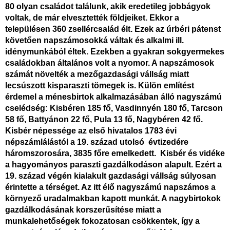
80 olyan családot találunk, akik eredetileg jobbágyok
voltak, de már elvesztették földjeiket. Ekkor a
településen 360 zsellércsalád élt. Ezek az úrbéri pátenst
követően napszámosokká váltak és alkalmi ill.
idénymunkából éltek. Ezekben a gyakran sokgyermekes
családokban általános volt a nyomor. A napszámosok
számát növelték a mezőgazdasági vállság miatt
lecsúszott kisparaszti tömegek is. Külön említést
érdemel a ménesbirtok alkalmazásában álló nagyszámú
cselédség: Kisbéren 185 fő, Vasdinnyén 180 fő, Tarcson
58 fő, Battyánon 22 fő, Pula 13 fő, Nagybéren 42 fő.
Kisbér népessége az első hivatalos 1783 évi
népszámlálástól a 19. század utolsó évtizedére
háromszorosára, 3835 főre emelkedett. Kisbér és vidéke
a hagyományos paraszti gazdálkodáson alapult. Ezért a
19. század végén kialakult gazdasági vállság súlyosan
érintette a térséget. Az itt élő nagyszámú napszámos a
környező uradalmakban kapott munkát. A nagybirtokok
gazdálkodásának korszerűsítése miatt a
munkalehetőségek fokozatosan csökkentek, így a