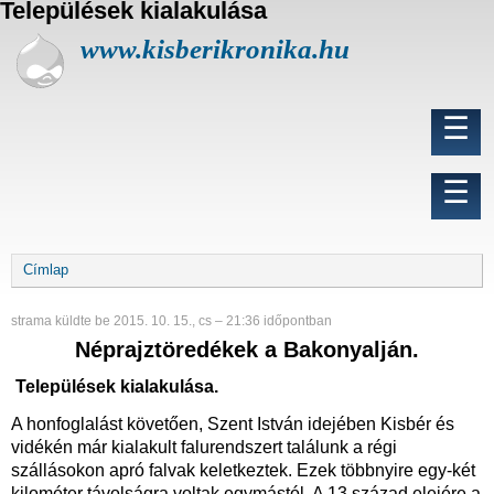
Települések kialakulása
U
g
www.kisberikronika.hu
r
á
s
Fő
☰
a
navigáció
t
a
Felhasználói
☰
r
fiók
t
menüje
a
l
Morzsa
Címlap
o
m
r
strama
küldte be
2015. 10. 15., cs – 21:36
időpontban
a
Néprajztöredékek a Bakonyalján.
Települések kialakulása.
A honfoglalást követően, Szent István idejében Kisbér és
vidékén már kialakult falurendszert találunk a régi
szállásokon apró falvak keletkeztek. Ezek többnyire egy-két
kilométer távolságra voltak egymástól. A 13.század elejére a