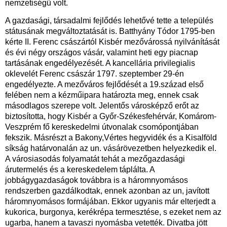
nemzetiségű volt.
A gazdasági, társadalmi fejlődés lehetővé tette a település
státusának megváltoztatását is. Batthyány Tódor 1795-ben
kérte II. Ferenc császártól Kisbér mezővárossá nyilvánítását
és évi négy országos vásár, valamint heti egy piacnap
tartásának engedélyezését. A kancellária privilegialis
oklevelét Ferenc császár 1797. szeptember 29-én
engedélyezte. A mezőváros fejlődését a 19.század első
felében nem a kézműipara határozta meg, ennek csak
másodlagos szerepe volt. Jelentős városképző erőt az
biztosította, hogy Kisbér a Győr-Székesfehérvár, Komárom-
Veszprém fő kereskedelmi útvonalak csomópontjában
fekszik. Másrészt a Bakony,Vértes hegyvidék és a Kisalföld
síkság határvonalán az un. vásárövezetben helyezkedik el.
A városiasodás folyamatát tehát a mezőgazdasági
árutermelés és a kereskedelem táplálta. A
jobbágygazdaságok továbbra is a háromnyomásos
rendszerben gazdálkodtak, ennek azonban az un, javított
háromnyomásos formájában. Ekkor ugyanis már elterjedt a
kukorica, burgonya, kerékrépa termesztése, s ezeket nem az
ugarba, hanem a tavaszi nyomásba vetették. Divatba jött