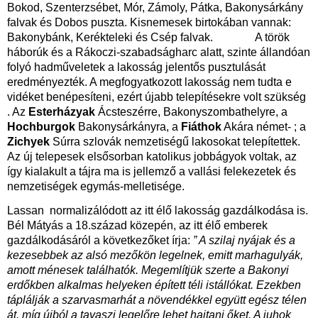
Bokod, Szenterzsébet, Mór, Zámoly, Pátka, Bakonysárkány
falvak és Dobos puszta. Kisnemesek birtokában vannak:
Bakonybánk, Kerékteleki és Csép falvak. A török
háborúk és a Rákoczi-szabadságharc alatt, szinte állandóan
folyó hadműveletek a lakosság jelentős pusztulását
eredményezték. A megfogyatkozott lakosság nem tudta e
vidéket benépesíteni, ezért újabb telepítésekre volt szükség
. Az
Esterházyak
Ácsteszérre, Bakonyszombathelyre, a
Hochburgok
Bakonysárkányra, a
Fiáthok
Akára német- ; a
Zichyek
Súrra szlovák nemzetiségű lakosokat telepítettek.
Az új telepesek elsősorban katolikus jobbágyok voltak, az
így kialakult a tájra ma is jellemző a vallási felekezetek és
nemzetiségek egymás-melletisége.
Lassan normalizálódott az itt élő lakosság gazdálkodása is.
Bél Mátyás a 18.század közepén, az itt élő emberek
gazdálkodásáról a következőket írja:
” A szilaj nyájak és a
kezesebbek az alsó mezőkön legelnek, emitt marhagulyák,
amott ménesek találhatók. Megemlítjük szerte a Bakonyi
erdőkben alkalmas helyeken épített téli istállókat. Ezekben
táplálják a szarvasmarhát a növendékkel együtt egész télen
át, míg újból a tavaszi legelőre lehet hajtani őket. A juhok