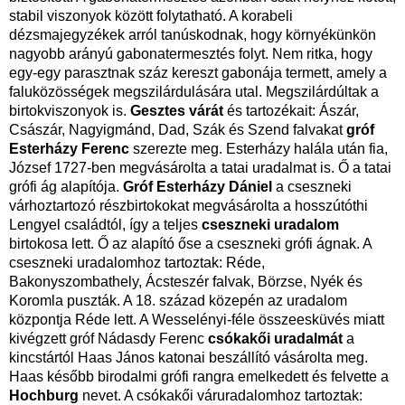
stabil viszonyok között folytatható. A korabeli
dézsmajegyzékek arról tanúskodnak, hogy környékünkön
nagyobb arányú gabonatermesztés folyt. Nem ritka, hogy
egy-egy parasztnak száz kereszt gabonája termett, amely a
faluközösségek megszilárdulására utal. Megszilárdúltak a
birtokviszonyok is.
Gesztes várát
és tartozékait: Ászár,
Császár, Nagyigmánd, Dad, Szák és Szend falvakat
gróf
Esterházy Ferenc
szerezte meg. Esterházy halála után fia,
József 1727-ben megvásárolta a tatai uradalmat is. Ő a tatai
grófi ág alapítója.
Gróf Esterházy Dániel
a cseszneki
várhoztartozó részbirtokokat megvásárolta a hosszútóthi
Lengyel családtól, így a teljes
cseszneki uradalom
birtokosa lett. Ő az alapító őse a cseszneki grófi ágnak. A
cseszneki uradalomhoz tartoztak: Réde,
Bakonyszombathely, Ácsteszér falvak, Börzse, Nyék és
Koromla puszták. A 18. század közepén az uradalom
központja Réde lett. A Wesselényi-féle összeesküvés miatt
kivégzett gróf Nádasdy Ferenc
csókakői uradalmát
a
kincstártól Haas János katonai beszállító vásárolta meg.
Haas később birodalmi grófi rangra emelkedett és felvette a
Hochburg
nevet. A csókakői váruradalomhoz tartoztak: