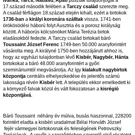
Ivánka, Tarcs, Nádasd, Apáti
puszták tulajdonjogát a
17.század második felében a
Tarczy család
szerezte meg.
A család férfiágon 18.század elején kihalt, ezért a birtokok
1736-ban
a
királyi koronára szálltak
vissza. 1741-ben
örökösödési háború folyt Ausztria és a porosz királyság
között. A háborús kölcsönöket Mária Terézia birtok
eladásokból fedezte. A Tarczy család birtokait báró
Toussaint József Ferenc
1749-ben 50.000 aranyforintért
vásárolta meg. A királyné 1750-ben hozzájárult ahhoz is,
hogy az egyházi tulajdonban lévő
Kisbér, Nagybér, Hánta
birtokokat a báró 48.000 aranyforintért a győri
szemináriumtól megvásárolja. Az így
kialakult nagybirtok
központja
centrális elhelyezkedése és jelentős számú
lakossága révén
Kisbér
lett. A település ekkor emelkedett ki
a környező falvak közül és vált fokozatosan a
kisrégió
központjává
.
Báró Toussaint néhány év múlva, busás haszonnal, 228200
forintért eladta a kisbéri uradalmat Bélai Horváth József
fejér vármegyei birtokosnak és feleségének Petrovszky
Teréziának. A vevők a szerződésben szereplő első részletet