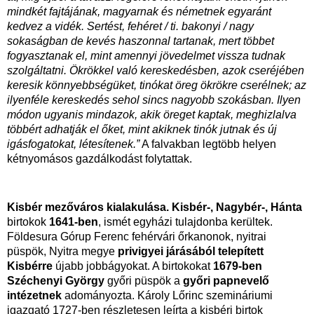
mindkét fajtájának, magyarnak és németnek egyaránt
kedvez a vidék. Sertést, fehéret / ti. bakonyi / nagy
sokaságban de kevés haszonnal tartanak, mert többet
fogyasztanak el, mint amennyi jövedelmet vissza tudnak
szolgáltatni. Ökrökkel való kereskedésben, azok cseréjében
keresik könnyebbségüket, tinókat öreg ökrökre cserélnek; az
ilyenféle kereskedés sehol sincs nagyobb szokásban. Ilyen
módon ugyanis mindazok, akik öreget kaptak, meghizlalva
többért adhatják el őket, mint akiknek tinók jutnak és új
igásfogatokat, létesítenek.”
A falvakban legtöbb helyen
kétnyomásos gazdálkodást folytattak.
Kisbér mezőváros kialakulása.
Kisbér-, Nagybér-, Hánta
birtokok
1641-ben
, ismét egyházi tulajdonba kerültek.
Földesura Górup Ferenc fehérvári őrkanonok, nyitrai
püspök, Nyitra megye
privigyei járásából telepített
Kisbérre
újabb jobbágyokat. A birtokokat
1679-ben
Széchenyi György
győri püspök a
győri papnevelő
intézetnek
adományozta. Károly Lőrinc szemináriumi
igazgató 1727-ben részletesen leírta a kisbéri birtok