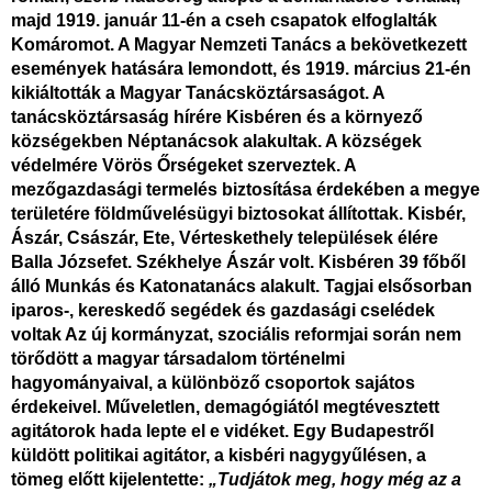
majd 1919. január 11-én a cseh csapatok elfoglalták
Komáromot. A Magyar Nemzeti Tanács a bekövetkezett
események hatására lemondott, és 1919. március 21-én
kikiáltották a Magyar Tanácsköztársaságot. A
tanácsköztársaság hírére Kisbéren és a környező
községekben Néptanácsok alakultak. A községek
védelmére Vörös Őrségeket szerveztek. A
mezőgazdasági termelés biztosítása érdekében a megye
területére földművelésügyi biztosokat állítottak. Kisbér,
Ászár, Császár, Ete, Vérteskethely települések élére
Balla Józsefet. Székhelye Ászár volt. Kisbéren 39 főből
álló Munkás és Katonatanács
alakult. Tagjai elsősorban
iparos-, kereskedő segédek és gazdasági cselédek
voltak Az új kormányzat, szociális reformjai során nem
törődött a magyar társadalom történelmi
hagyományaival, a különböző csoportok sajátos
érdekeivel. Műveletlen, demagógiától megtévesztett
agitátorok hada lepte el e vidéket. Egy Budapestről
küldött politikai agitátor, a kisbéri nagygyűlésen, a
tömeg előtt kijelentette:
„Tudjátok meg, hogy még az a