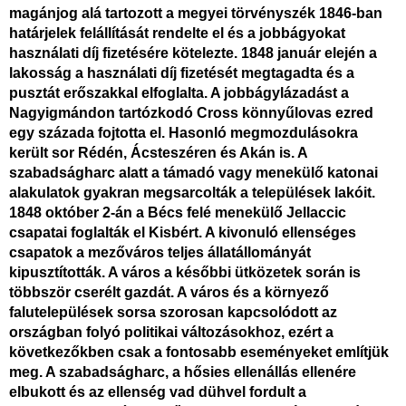
magánjog alá tartozott a megyei törvényszék 1846-ban
határjelek felállítását rendelte el és a jobbágyokat
használati díj fizetésére kötelezte. 1848 január elején a
lakosság a használati díj fizetését megtagadta és a
pusztát erőszakkal elfoglalta. A jobbágylázadást a
Nagyigmándon tartózkodó Cross könnyűlovas ezred
egy százada fojtotta el. Hasonló megmozdulásokra
került sor Rédén, Ácsteszéren és Akán
is. A
szabadságharc alatt a támadó vagy menekülő katonai
alakulatok gyakran megsarcolták a települések lakóit.
1848 október 2-án a Bécs felé menekülő Jellaccic
csapatai foglalták el Kisbért. A kivonuló ellenséges
csapatok a mezőváros teljes állatállományát
kipusztították. A város a későbbi ütközetek során is
többször cserélt gazdát. A város és a környező
falutelepülések sorsa szorosan kapcsolódott az
országban folyó politikai változásokhoz, ezért a
következőkben csak a fontosabb eseményeket említjük
meg. A szabadságharc, a hősies ellenállás ellenére
elbukott és az ellenség vad dühvel fordult a