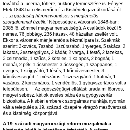
továbbá a lucerna, lóhere, bükköny termesztése is. Fényes
Elek 1848-ban elismerően ír a Kisbériek gazdálkodásáról:
„….a gazdaság háromnyomásos s meglehetős
szorgalommal űzetik.”
Népessége a városnak 1848-ban:
2085 fő, zömmel magyar nemzetiségű. A családok közül 5
nemes, 76 jobbágy, 236 házas-, 48 házatlan zsellér volt.
Ekkor a városnak már jelentős a kézműipara is. Szakmák
szerint: 3kovács, 7szabó, 1szűrszabó, 1nyerges, 5 takács, 2
lakatos, 2esztergályos, 2 kádár, 2 varga, 1 festő, 2 fazekas,
3 csizmadia, 1 szűcs, 2 köteles, 1 kalapos, 2 bognár, 1
molnár, 2 pék, 1 ácsmester, 3 ácssegéd, 1 szappanos, 1
üveges, 1 szíjgyártó, 1 fésűs, 1 kőművesmester, 3
kőművessegéd, 1 mészáros, 1 szeszgyártó, 1 kalmár, 1
vasárus, 2 korcsmáros, 1 vendéglős, 1 gyógyszertáros volt a
településen. Az egészségügyi ellátást: uradalmi főorvos,
megyei sebész, két okleveles bába és a gyógyszertár
biztosította. A kisbéri emberek szorgalmas munkája nyomán
vált a település a 19. század közepére virágzó mezővárossá
és a kistérség központjává.
A 19. századi magyarországi reform mozgalmak a