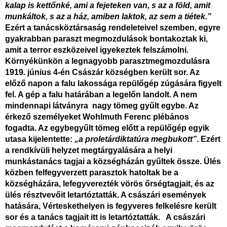
kalap is kettőnké, ami a fejeteken van, s az a föld, amit
munkáltok, s az a ház, amiben laktok, az sem a tiétek.”
Ezért a tanácsköztársaság rendeleteivel szemben, egyre
gyakrabban paraszt megmozdulások bontakoztak ki,
amit a terror eszközeivel igyekeztek felszámolni.
Környékünkön a legnagyobb parasztmegmozdulásra
1919. június 4-én Császár községben került sor. Az
előző napon a falu lakossága repülőgép zúgására figyelt
fel. A gép a falu határában a legelőn landolt. A nem
mindennapi látványra nagy tömeg gyűlt egybe. Az
érkező személyeket Wohlmuth Ferenc plébános
fogadta. Az egybegyűlt tömeg előtt a repülőgép egyik
utasa kijelentette:
„a proletárdiktatúra megbukott”
. Ezért
a rendkívüli helyzet megtárgyalására a helyi
munkástanács tagjai a községházán gyűltek össze. Ülés
közben felfegyverzett parasztok hatoltak be a
községházára, lefegyverezték vörös őrségtagjait, és az
ülés résztvevőit letartóztatták. A császári események
hatására, Vérteskethelyen
is fegyveres felkelésre került
sor és a tanács tagjait itt is letartóztatták. A császári