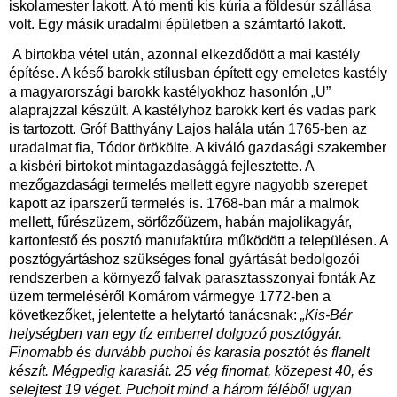
iskolamester lakott. A tó menti kis kúria a földesúr szállása
volt. Egy másik uradalmi épületben a számtartó lakott.
A birtokba vétel után, azonnal elkezdődött a mai kastély
építése. A késő barokk stílusban épített egy emeletes kastély
a magyarországi barokk kastélyokhoz hasonlón „U”
alaprajzzal készült. A kastélyhoz barokk kert és vadas park
is tartozott. Gróf Batthyány Lajos halála után 1765-ben az
uradalmat fia, Tódor örökölte. A kiváló gazdasági szakember
a kisbéri birtokot mintagazdasággá fejlesztette. A
mezőgazdasági termelés mellett egyre nagyobb szerepet
kapott az iparszerű termelés is. 1768-ban már a malmok
mellett, fűrészüzem, sörfőzőüzem, habán majolikagyár,
kartonfestő és posztó manufaktúra működött a településen. A
posztógyártáshoz szükséges fonal gyártását bedolgozói
rendszerben a környező falvak parasztasszonyai fonták Az
üzem termeléséről Komárom vármegye 1772-ben a
következőket, jelentette a helytartó tanácsnak:
„Kis-Bér
helységben van egy tíz emberrel dolgozó posztógyár.
Finomabb és durvább puchoi és karasia posztót és flanelt
készít. Mégpedig karasiát. 25 vég finomat, közepest 40, és
selejtest 19 véget. Puchoit mind a három féléből ugyan