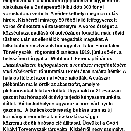
megmozdulást a komáromi gépkocsizók egyik vörös
alakulata és a Budapestről kiküldött 300 főnyi
vöröskatona verte le. A vérteskethelyi megmozdulás
hírére, Kisbérről mintegy 50 főből álló felfegyverzett
vörös őr érkezett Vérteskethelyre. A vörös őrséget a
községháza padlásáról golyózápor fogadta, majd rövid
tűzharc után az ellenállók megadták magukat. A
felkelésben résztvevők bűnügyét a Tatai Forradalmi
Törvényszék rögtönítélő tanácsa 1919. június 5-én, a
helyszínen tárgyalta. Wohlmuth Ferenc plébánost:
„hazaárulásért, bujtogatásért, a rendszer megdöntésére
való kísérletért”
főbüntetésül kötél általi halálra ítélték.
A
halálos ítéletet azonnal végrehajtották. A császári
plébánián ma is őrzik az akasztófát, amelyre
plébánosukat felakasztották. Ugyanakkor 21 császári
gazdát hat hónaptól öt évig terjedő kényszermunkára
ítéltek. Vérteskethelyen ugyanez a sors várt nyolc
gazdára. A tanácsköztársaság bukása után az új
kormány elrendelte a tanácsköztársasággal
közreműködők bíróság elé állítását. Ügyüket a Győri
Királyi Törvényszék tárgyalta: Kisbérről négy személyt,