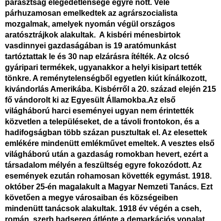
parasztság elégedetlensége egyre nőtt. Vele
párhuzamosan emelkedtek az agrárszocialista
mozgalmak, amelyek nyomán végül országos
aratósztrájkok alakultak. A kisbéri ménesbirtok
vasdinnyei gazdaságában is 19 aratómunkást
tartóztattak le és 30 nap elzárásra ítélték. Az olcsó
gyáripari termékek, ugyanakkor a helyi kisipart tették
tönkre. A reménytelenségből egyetlen kiút kínálkozott,
kivándorlás Amerikába. Kisbérről a 20. század elején 215
fő vándorolt ki az Egyesült Államokba.Az első
világháború harci eseményei ugyan nem érintették
közvetlen a településeket, de a távoli frontokon, és a
hadifogságban több százan pusztultak el. Az elesettek
emlékére mindenütt emlékművet emeltek. A vesztes első
világháború után a gazdaság romokban hevert, ezért a
társadalom mélyén a feszültség egyre fokozódott. Az
események ezután rohamosan követték egymást. 1918.
október 25-én magalakult a Magyar Nemzeti Tanács. Ezt
követően a megye városaiban és községeiben
mindenütt tanácsok alakultak. 1918 év végén a cseh,
román, szerb hadsereg átlépte a demarkációs vonalat,