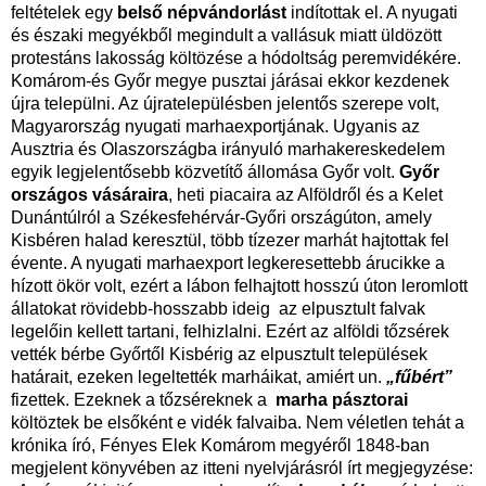
feltételek egy
belső népvándorlást
indítottak el. A nyugati
és északi megyékből megindult a vallásuk miatt üldözött
protestáns lakosság költözése a hódoltság peremvidékére.
Komárom-és Győr megye pusztai járásai ekkor kezdenek
újra települni. Az újratelepülésben jelentős szerepe volt,
Magyarország nyugati marhaexportjának. Ugyanis az
Ausztria és Olaszországba irányuló marhakereskedelem
egyik legjelentősebb közvetítő állomása Győr volt.
Győr
országos vásáraira
, heti piacaira az Alföldről és a Kelet
Dunántúlról a Székesfehérvár-Győri országúton, amely
Kisbéren halad keresztül, több tízezer marhát hajtottak fel
évente. A nyugati marhaexport legkeresettebb árucikke a
hízott ökör volt, ezért a lábon felhajtott hosszú úton leromlott
állatokat rövidebb-hosszabb ideig az elpusztult falvak
legelőin kellett tartani, felhizlalni. Ezért az alföldi tőzsérek
vették bérbe Győrtől Kisbérig az elpusztult települések
határait, ezeken legeltették marháikat, amiért un.
„fűbért”
fizettek. Ezeknek a tőzséreknek a
marha pásztorai
költöztek be elsőként e vidék falvaiba. Nem véletlen tehát a
krónika író, Fényes Elek Komárom megyéről 1848-ban
megjelent könyvében az itteni nyelvjárásról írt megjegyzése: