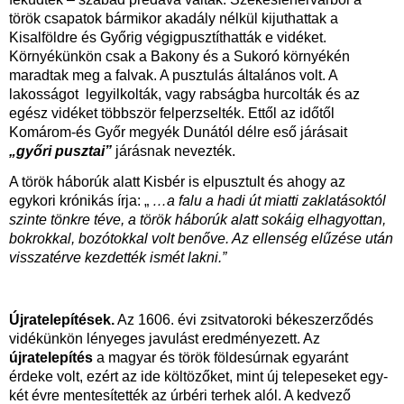
török csapatok bármikor akadály nélkül kijuthattak a
Kisalföldre és Győrig végigpusztíthatták e vidéket.
Környékünkön csak a Bakony és a Sukoró környékén
maradtak meg a falvak. A pusztulás általános volt. A
lakosságot legyilkolták, vagy rabságba hurcolták és az
egész vidéket többször felperzselték. Ettől az időtől
Komárom-és Győr megyék Dunától délre eső járásait
„győri pusztai”
járásnak nevezték.
A török háborúk alatt Kisbér is elpusztult és ahogy az
egykori krónikás írja: „
…a falu a hadi út miatti zaklatásoktól
szinte tönkre téve, a török háborúk alatt sokáig elhagyottan,
bokrokkal, bozótokkal volt benőve. Az ellenség elűzése után
visszatérve kezdették ismét lakni.”
Újratelepítések.
Az 1606. évi zsitvatoroki békeszerződés
vidékünkön lényeges javulást eredményezett. Az
újratelepítés
a magyar és török földesúrnak egyaránt
érdeke volt, ezért az ide költözőket, mint új telepeseket egy-
két évre mentesítették az úrbéri terhek alól. A kedvező