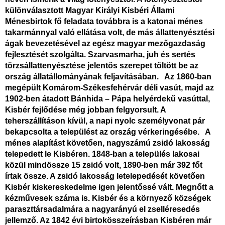
különválasztott Magyar Királyi Kisbéri Állami
Ménesbirtok
fő feladata továbbra is a katonai ménes
takarmánnyal való ellátása volt, de más állattenyésztési
ágak bevezetésével az egész magyar mezőgazdaság
fejlesztését szolgálta. Szarvasmarha, juh és sertés
törzsállattenyésztése jelentős szerepet töltött be az
ország állatállományának feljavításában. Az 1860-ban
megépült Komárom-Székesfehérvár déli vasút, majd az
1902-ben átadott Bánhida – Pápa helyérdekű vasúttal,
Kisbér fejlődése még jobban felgyorsult. A
teherszállításon kívül, a napi nyolc személyvonat pár
bekapcsolta a települést az ország vérkeringésébe. A
ménes alapítást követően, nagyszámú zsidó lakosság
telepedett le Kisbéren. 1848-ban a település lakosai
közül mindössze 15 zsidó volt, 1890-ben már 392 főt
írtak össze. A zsidó lakosság letelepedését követően
Kisbér kiskereskedelme igen jelentőssé vált. Megnőtt a
kézművesek száma is. Kisbér és a környező községek
paraszttársadalmára a nagyarányú el zselléresedés
jellemző. Az 1842 évi birtokösszeírásban Kisbéren már