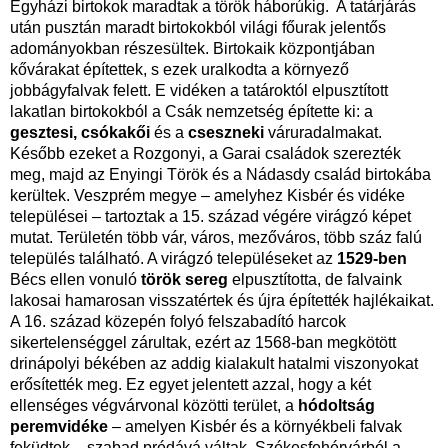
Egyházi birtokok maradtak a török háborúkig. A tatárjárás
után pusztán maradt birtokokból világi főurak jelentős
adományokban részesültek. Birtokaik központjában
kővárakat építettek, s ezek uralkodta a környező
jobbágyfalvak felett. E vidéken a tatároktól elpusztított
lakatlan birtokokból a Csák nemzetség építette ki: a
gesztesi,
csókakői
és a
cseszneki
váruradalmakat.
Később ezeket a Rozgonyi, a Garai családok szerezték
meg, majd az Enyingi Török és a Nádasdy család birtokába
kerültek. Veszprém megye – amelyhez Kisbér és vidéke
települései – tartoztak a 15. század végére virágzó képet
mutat. Területén több vár, város, mezőváros, több száz falú
település található. A virágzó településeket az
1529-ben
Bécs ellen vonuló
török sereg
elpusztította, de falvaink
lakosai hamarosan visszatértek és újra építették hajlékaikat.
A 16. század közepén folyó felszabadító harcok
sikertelenséggel zárultak, ezért az 1568-ban megkötött
drinápolyi békében az addig kialakult hatalmi viszonyokat
erősítették meg. Ez egyet jelentett azzal, hogy a két
ellenséges végvárvonal közötti terület, a
hódoltság
peremvidéke
– amelyen Kisbér és a környékbeli falvak
feküdtek – szabad prédává váltak. Székesfehérvárból a