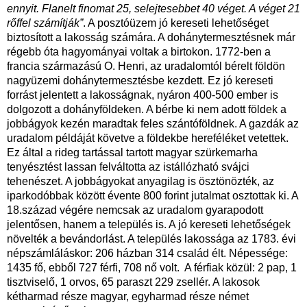
ennyit. Flanelt finomat 25, selejtesebbet 40 véget. A véget 21
rőffel számítják”
. A posztóüzem jó kereseti lehetőséget
biztosított a lakosság számára. A dohánytermesztésnek már
régebb óta hagyományai voltak a birtokon. 1772-ben a
francia származású O. Henri, az uradalomtól bérelt földön
nagyüzemi dohánytermesztésbe kezdett. Ez jó kereseti
forrást jelentett a lakosságnak, nyáron 400-500 ember is
dolgozott a dohányföldeken. A bérbe ki nem adott földek a
jobbágyok kezén maradtak feles szántóföldnek. A gazdák az
uradalom példáját követve a földekbe hereféléket vetettek.
Ez által a rideg tartással tartott magyar szürkemarha
tenyésztést lassan felváltotta az istállózható svájci
tehenészet. A jobbágyokat anyagilag is ösztönözték, az
iparkodóbbak között évente 800 forint jutalmat osztottak ki. A
18.század végére nemcsak az uradalom gyarapodott
jelentősen, hanem a település is. A jó kereseti lehetőségek
növelték a bevándorlást. A település lakossága az 1783. évi
népszámláláskor: 206 házban 314 család élt. Népessége:
1435 fő, ebből 727 férfi, 708 nő volt. A férfiak közül: 2 pap, 1
tisztviselő, 1 orvos, 65 paraszt 229 zsellér. A lakosok
kétharmad része magyar, egyharmad része német