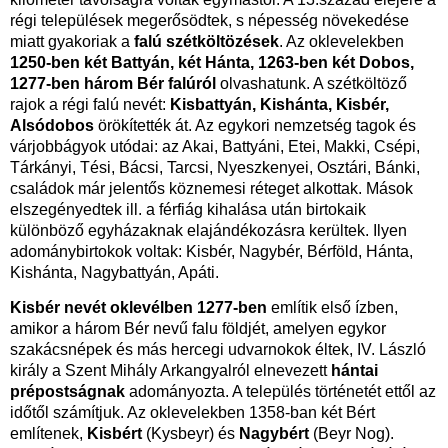
régi települések megerősödtek, s népesség növekedése
miatt gyakoriak a
falú szétköltözések
. Az oklevelekben
1250-ben két Battyán, két Hánta, 1263-ben két Dobos,
1277-ben három Bér falúról
olvashatunk. A szétköltöző
rajok a régi falú nevét:
Kisbattyán, Kishánta, Kisbér,
Alsódobos
örökítették át. Az egykori nemzetség tagok és
várjobbágyok utódai: az Akai, Battyáni, Etei, Makki, Csépi,
Tárkányi, Tési, Bácsi, Tarcsi, Nyeszkenyei, Osztári, Bánki,
családok már jelentős köznemesi réteget alkottak. Mások
elszegényedtek ill. a férfiág kihalása után birtokaik
különböző egyházaknak elajándékozásra kerültek. Ilyen
adománybirtokok voltak: Kisbér, Nagybér, Bérföld, Hánta,
Kishánta, Nagybattyán, Apáti.
Kisbér nevét oklevélben 1277-ben
említik első ízben,
amikor a három Bér nevű falu földjét, amelyen egykor
szakácsnépek és más hercegi udvarnokok éltek, IV. László
király a Szent Mihály Arkangyalról elnevezett
hántai
prépostságnak
adományozta. A település történetét ettől az
időtől számítjuk. Az oklevelekben 1358-ban két Bért
említenek,
Kisbért
(Kysbeyr) és
Nagybért
(Beyr Nog).