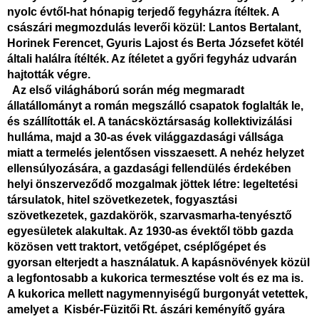
nyolc évtől-hat hónapig terjedő fegyházra ítéltek. A
császári megmozdulás leverői közül: Lantos Bertalant,
Horinek Ferencet, Gyuris Lajost és Berta Józsefet kötél
általi halálra ítélték. Az ítéletet a győri fegyház udvarán
hajtották végre.
Az első világháború során még megmaradt
állatállományt a román megszálló csapatok foglalták le,
és szállították el. A tanácsköztársaság kollektivizálási
hulláma, majd a 30-as évek világgazdasági vállsága
miatt a termelés jelentősen visszaesett. A nehéz helyzet
ellensúlyozására, a gazdasági fellendülés érdekében
helyi
önszerveződő mozgalmak jöttek létre: legeltetési
társulatok, hitel szövetkezetek, fogyasztási
szövetkezetek, gazdakörök, szarvasmarha-tenyésztő
egyesületek alakultak. Az 1930-as évektől több gazda
közösen vett traktort, vetőgépet, cséplőgépet és
gyorsan elterjedt a használatuk. A kapásnövények közül
a legfontosabb a kukorica termesztése volt és ez ma is.
A kukorica mellett nagymennyiségű burgonyát vetettek,
amelyet a Kisbér-Füzitői Rt. ászári keményítő gyára