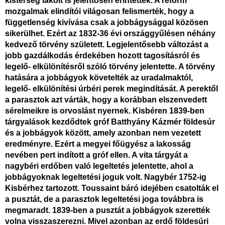
kistérség lakóit is jelentősen érintették. A reform
mozgalmak elindítói világosan felismerték, hogy a
függetlenség kivívása csak a jobbágysággal közösen
sikerülhet. Ezért az 1832-36 évi országgyűlésen néhány
kedvező törvény született. Legjelentősebb változást a
jobb gazdálkodás érdekében hozott tagosításról és
legelő- elkülönítésről szóló törvény jelentette. A törvény
hatására a jobbágyok követelték az uradalmaktól,
legelő- elkülönítési úrbéri perek megindítását. A perektől
a parasztok azt várták, hogy a
korábban elszenvedett
sérelmeikre is orvoslást nyernek. Kisbéren 1839-ben
tárgyalások kezdődtek gróf Batthyány Kázmér földesúr
és a jobbágyok között, amely azonban nem vezetett
eredményre. Ezért a megyei főügyész a lakosság
nevében pert indított a gróf ellen. A vita tárgyát a
nagybéri erdőben való legeltetés jelentette, ahol a
jobbágyoknak legeltetési joguk volt. Nagybér 1752-ig
Kisbérhez tartozott. Toussaint báró idejében csatolták el
a pusztát, de a parasztok legeltetési joga továbbra is
megmaradt. 1839-ben a pusztát a jobbágyok szerették
volna visszaszerezni. Mivel azonban az erdő földesúri