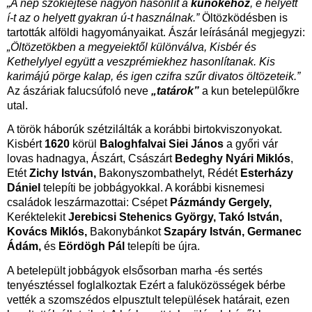
„A nép szókiejtése nagyon hasonlít a
kunokéhoz
, é helyett
í-t az o helyett gyakran ú-t használnak.”
Öltözködésben is
tartották alföldi hagyományaikat. Ászár leírásánál megjegyzi:
„Öltözetökben a megyeiektől különválva, Kisbér és
Kethelylyel együtt a veszprémiekhez hasonlítanak. Kis
karimájú pörge kalap, és igen czifra szűr divatos öltözeteik.”
Az ászáriak falucsúfoló neve
„tatárok”
a kun betelepülőkre
utal.
A török háborúk szétzilálták a korábbi birtokviszonyokat.
Kisbért
1620
körül
Baloghfalvai Siei János
a győri vár
lovas hadnagya, Ászárt, Császárt
Bedeghy Nyári Miklós
,
Etét
Zichy István,
Bakonyszombathelyt, Rédét
Esterházy
Dániel
telepíti be jobbágyokkal. A korábbi kisnemesi
családok leszármazottai: Csépet
Pázmándy Gergely,
Keréktelekit
Jerebicsi Stehenics György, Takó István,
Kovács Miklós,
Bakonybánkot
Szapáry István, Germanec
Ádám,
és
Eördögh Pál
telepíti be újra.
A betelepült jobbágyok elsősorban marha -és sertés
tenyésztéssel foglalkoztak Ezért a faluközösségek bérbe
vették a szomszédos elpusztult települések határait, ezen