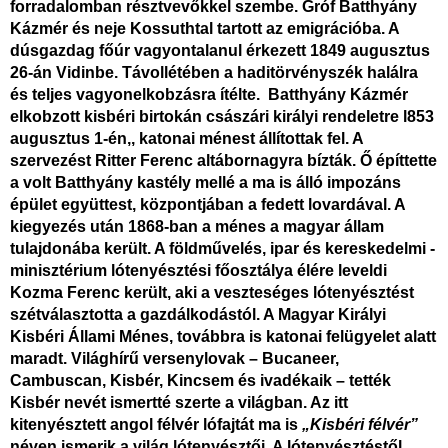
forradalomban résztvevőkkel szembe. Gróf Batthyány
Kázmér
és neje Kossuthtal tartott az emigrációba. A
dúsgazdag főúr vagyontalanul érkezett 1849 augusztus
26-án Vidinbe. Távollétében a haditörvényszék halálra
és teljes vagyonelkobzásra
ítélte. Batthyány Kázmér
elkobzott kisbéri birtokán császári királyi rendeletre l853
augusztus 1-én,, katonai ménest állítottak fel. A
szervezést Ritter Ferenc altábornagyra bízták. Ő építtette
a volt Batthyány kastély mellé a ma is álló impozáns
épület együttest, központjában a fedett lovardával. A
kiegyezés után 1868-ban a ménes a magyar állam
tulajdonába került. A földművelés, ipar és kereskedelmi -
minisztérium lótenyésztési főosztálya élére leveldi
Kozma Ferenc került, aki a veszteséges lótenyésztést
szétválasztotta a gazdálkodástól. A Magyar Királyi
Kisbéri Állami Ménes, továbbra is katonai felügyelet alatt
maradt. Világhírű versenylovak – Bucaneer,
Cambuscan, Kisbér, Kincsem és ivadékaik – tették
Kisbér nevét ismertté szerte a világban. Az itt
kitenyésztett angol félvér lófajtát ma is
„Kisbéri félvér”
néven ismerik a világ lótenyésztői. A lótenyésztéstől