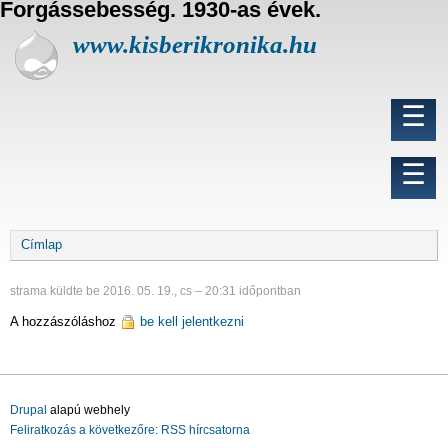
Forgássebesség. 1930-as évek.
U
g
www.kisberikronika.hu
r
á
s
Fő
☰
a
navigáció
t
a
Felhasználói
☰
r
fiók
t
menüje
a
l
Morzsa
Címlap
o
m
r
strama
küldte be
2016. 05. 19., cs – 20:31
időpontban
a
A hozzászóláshoz
be kell jelentkezni
Drupal
alapú webhely
Feliratkozás a következőre: RSS hírcsatorna